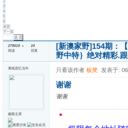
2
3
4
5
6
末页
下一页
选 页
[新澳家野]
154期：
279019
24
阅读
回复
野中特｝绝对精彩.
离线
若忆当年
只看该作者
板凳
发表于: 06
谢谢
谢谢
极限主席