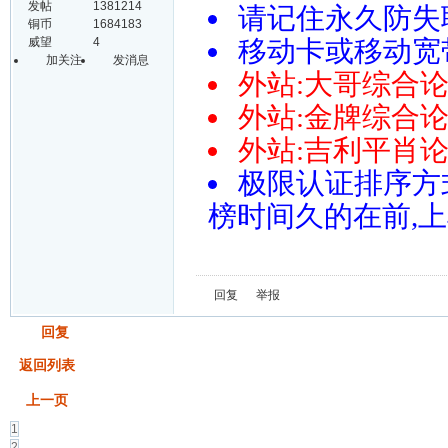
发帖
1381214
请记住永久防失联导
铜币
1684183
威望
4
移动卡或移动宽带请尝
加关注
发消息
外站:大哥综合论坛htt
外站:金牌综合论坛htt
外站:吉利平肖论坛http:
极限认证排序方
榜时间久的在前,
回复
举报
发帖
回复
返回列表
上一页
1
2