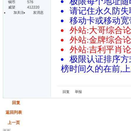
极限每个地址随
铜币
576
威望
412220
请记住永久防失联导
加关注
发消息
移动卡或移动宽带请尝
外站:大哥综合论坛htt
外站:金牌综合论坛htt
外站:吉利平肖论坛http:
极限认证排序方
榜时间久的在前,
回复
举报
发帖
回复
返回列表
上一页