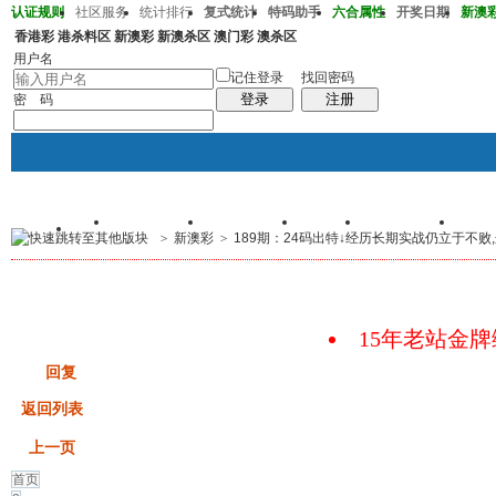
认证规则
社区服务
统计排行
复式统计
特码助手
六合属性
开奖日期
新澳彩2
香港彩
港杀料区
新澳彩
新澳杀区
澳门彩
澳杀区
澳彩220期36-38-32-13-20-01T30
用户名
记住登录
找回密码
登录
注册
密 码
首页
交易记录
我的帖子
群组
个人中心
手
>
新澳彩
>
189期：24码出特↓经历长期实战仍立于不败,
帖子
码皇总管
说：
2026年7月底即将 开启特邀高
15年老站金
发帖
回复
返回列表
上一页
首页