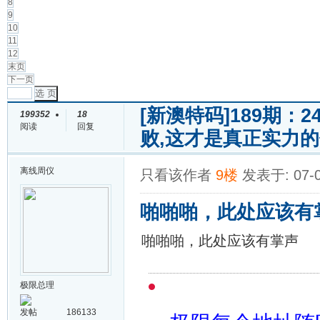
8
9
10
11
12
末页
下一页
选 页
[新澳特码]
189期：
199352
18
阅读
回复
败,这才是真正实力
离线
周仪
只看该作者
9楼
发表于: 07-
啪啪啪，此处应该有
啪啪啪，此处应该有掌声
极限总理
发帖
186133