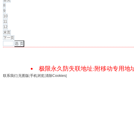
首页
8
9
10
11
12
末页
下一页
选 页
极限永久防失联地址:附移动专用地址18
联系我们
|
无图版
|
手机浏览
|
清除Cookies
|