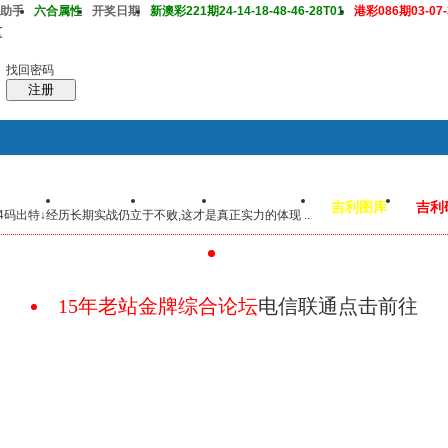
助手
六合属性
开奖日期
新澳彩221期24-14-18-48-46-28T01
港彩086期03-07-3
区
找回密码
注册
群组
个人中心
手机版
防跳转教程
吉利图库
吉利
24码出特↓经历长期实战仍立于不败,这才是真正实力的体现 ..
搜索
帖子
2026年7月底即将 开启特邀高手2肖中特大赛，重奖一万 ..
（2026-07-10
15年老站金牌综合论坛
电信联通点击前往