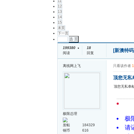
11
12
13
14
15
末页
下一页
选 页
199380
18
[新澳特码
阅读
回复
离线
网上飞
只看该作者
顶您无私
顶您无私奉
极限总理
极
发帖
184329
请记
铜币
616