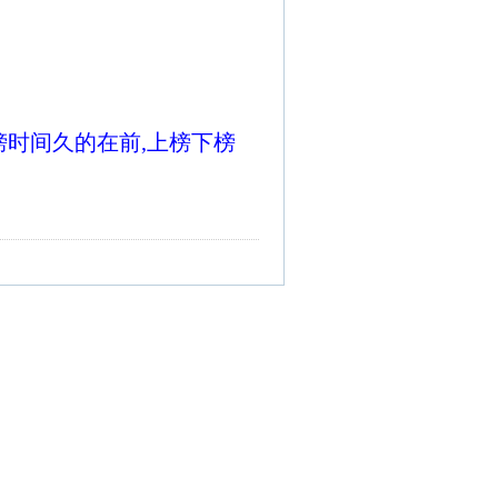
榜时间久的在前,上榜下榜