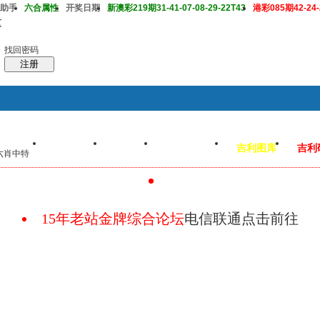
助手
六合属性
开奖日期
新澳彩219期31-41-07-08-29-22T43
港彩085期42-24-2
区
找回密码
注册
群组
个人中心
手机版
防跳转教程
吉利图库
吉利
赛六肖中特
搜索
帖子
2026年7月底即将 开启特邀高手2肖中特大赛，重奖一万 ..
（2026-07-10
15年老站金牌综合论坛
电信联通点击前往