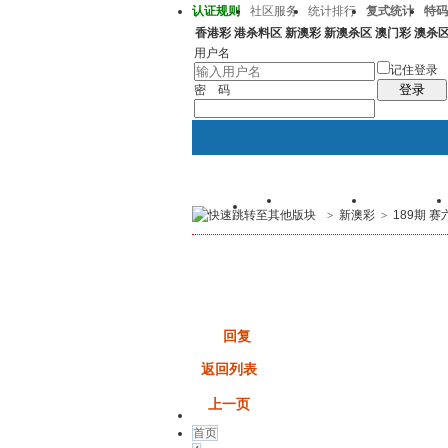
认证规则
社区服务
统计排行
复式统计
特码
香港彩
港杀料区
新澳彩
新澳杀区
澳门彩
澳杀
澳彩219期05-10-19-30-35-47T25
用户名
记住登录
登录
密 码
首页
交易记录
我的帖子
>
新澳彩
>
189期 
码皇总管
说：
发帖
回复
返回列表
上一页
首页