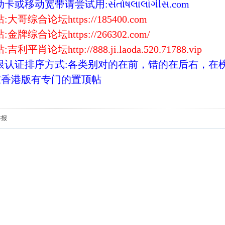
卡或移动宽带请尝试用:સંતોષલાલાંગીસ.com
:大哥综合论坛https://185400.com
:金牌综合论坛https://266302.com/
吉利平肖论坛http://888.ji.laoda.520.71788.vip
限认证排序方式:各类别对的在前，错的在后右，在
在香港版有专门的置顶帖
举报