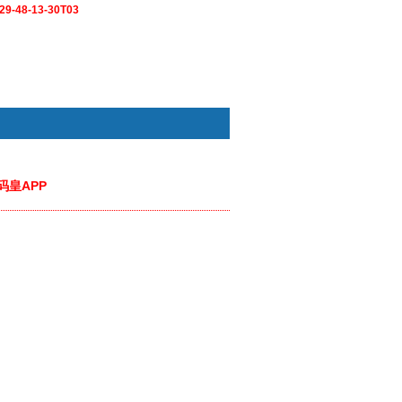
9-48-13-30T03
码皇APP
快捷通道
 20:23）