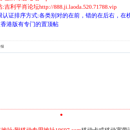
吉利平肖论坛http://888.ji.laoda.520.71788.vip
限认证排序方式:各类别对的在前，错的在后右，在
在香港版有专门的置顶帖
举报