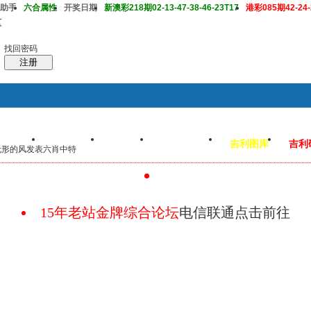
助手
六合属性
开奖日期
新澳彩218期02-13-47-38-46-23T17
港彩085期42-24-2
区
找回密码
注册
群组
个人中心
手机版
防跳转教程
吉利图库
吉利
无形的风发表六肖中特
搜索
帖子
2026年7月底即将 开启特邀高手2肖中特大赛，重奖一万 ..
（2026-07-10
15年老站金牌综合论坛
电信联通点击前往