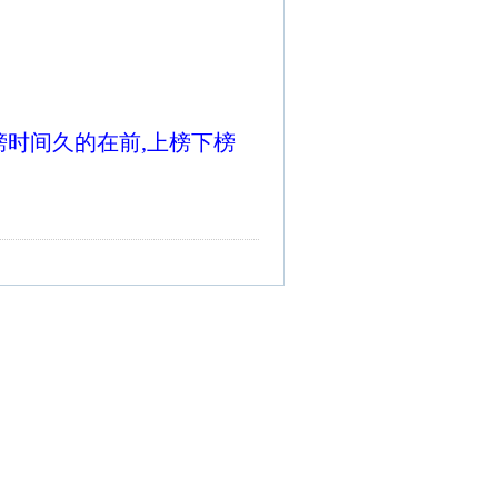
榜时间久的在前,上榜下榜