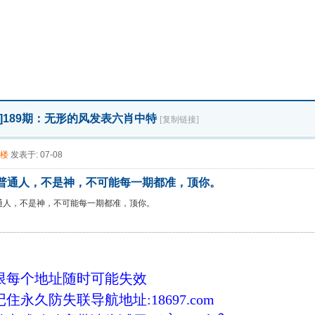
]
189期：无形的风发表六肖中特
[复制链接]
5楼
发表于: 07-08
普通人，不是神，不可能每一期都准，顶你。
通人，不是神，不可能每一期都准，顶你。
限每个地址随时可能失效
住永久防失联导航地址:18697.com