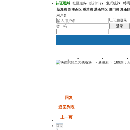
认证规则
社区服务
统计排行
复式统计
特码
新澳彩
新澳杀区
香港彩
港杀料区
澳门彩
澳杀
澳彩218期37-32-33-15-22-43T41
用户名
记住登录
登录
密 码
首页
交易记录
我的帖子
>
新澳彩
>
189期：
码皇总管
说：
发帖
回复
返回列表
上一页
首页