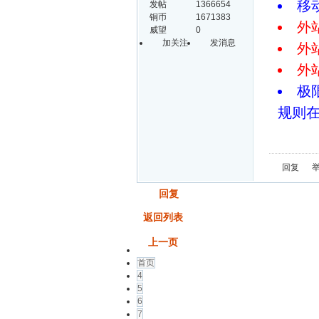
移动
发帖
1366654
铜币
1671383
外站
威望
0
加关注
发消息
外站
外站:
极
规则
回复
发帖
回复
返回列表
上一页
首页
4
5
6
7