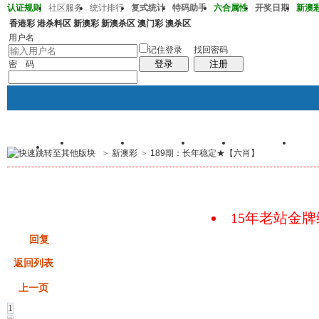
认证规则
社区服务
统计排行
复式统计
特码助手
六合属性
开奖日期
新澳彩2
香港彩
港杀料区
新澳彩
新澳杀区
澳门彩
澳杀区
澳彩218期37-32-33-15-22-43T41
用户名
记住登录
找回密码
登录
注册
密 码
首页
交易记录
我的帖子
群组
个人中心
手
>
新澳彩
>
189期：长年稳定★【六肖】
帖子
码皇总管
说：
2026年7月底即将 开启特邀高
15年老站金
发帖
回复
返回列表
上一页
1