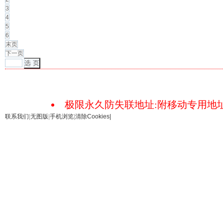
3
4
5
6
末页
下一页
选 页
极限永久防失联地址:附移动专用地址18
联系我们
|
无图版
|
手机浏览
|
清除Cookies
|