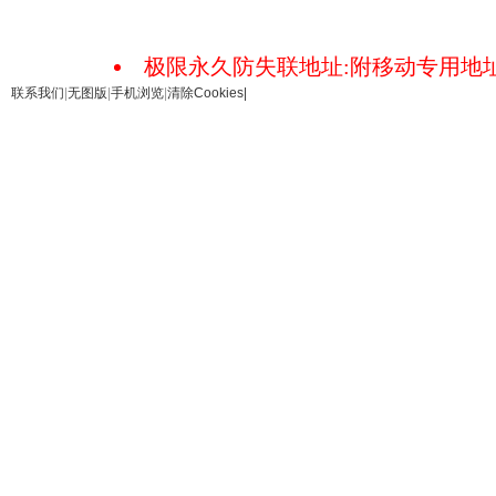
极限永久防失联地址:附移动专用地址18
联系我们
|
无图版
|
手机浏览
|
清除Cookies
|