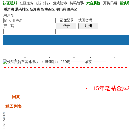
认证规则
社区服务
统计排行
复式统计
特码助手
六合属性
开奖日期
新澳彩2
香港彩
港杀料区
新澳彩
新澳杀区
澳门彩
澳杀区
澳彩218期37-32-33-15-22-43T41
用户名
记住登录
找回密码
登录
注册
密 码
首页
交易记录
我的帖子
群组
个人中心
手
>
新澳彩
>
189期 ━━━━单双━━━━
帖子
码皇总管
说：
2026年7月底即将 开启特邀高
15年老站金
发帖
回复
返回列表
1
2
3