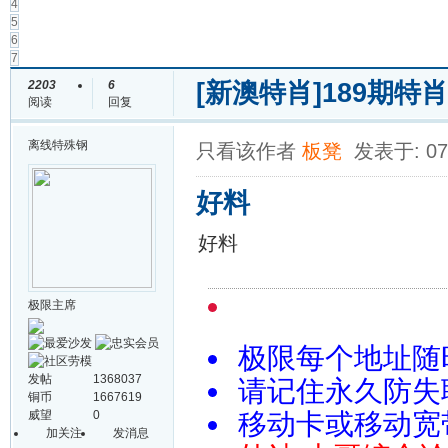
4
5
6
7
2203
6
[新澳特肖]
189期特
阅读
回复
离线
特殊钢
只看该作者
板凳
发表于: 07
好料
好料
极限主席
极限每个地址随
发帖
1368037
请记住永久防失联导
铜币
1667619
威望
0
移动卡或移动宽带请尝
加关注
发消息