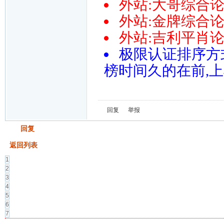
外站:大哥综合论坛htt
外站:金牌综合论坛htt
外站:吉利平肖论坛http:
极限认证排序方
榜时间久的在前,
回复
举报
发帖
回复
返回列表
1
2
3
4
5
6
7