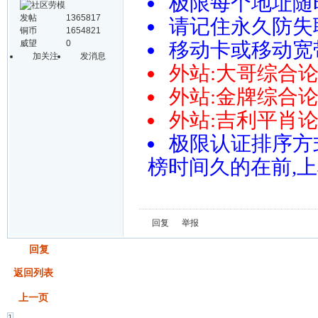
极限每个地址随
发帖
1365817
请记住永久防失联导
铜币
1654821
威望
0
移动卡或移动宽带请尝
加关注
发消息
外站:大哥综合论坛htt
外站:金牌综合论坛htt
外站:吉利平肖论坛http:
极限认证排序方
榜时间久的在前,
回复
举报
发帖
回复
返回列表
上一页