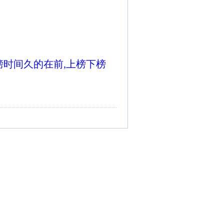
榜时间久的在前,上榜下榜