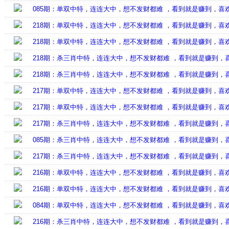
085期：单双中特，连连大中，想不发财都难 ，看到就是赚到，喜
218期：单双中特，连连大中，想不发财都难 ，看到就是赚到，喜
218期：单双中特，连连大中，想不发财都难 ，看到就是赚到，喜
218期：杀三肖中特，连连大中，想不发财都难 ，看到就是赚到，
218期：杀三肖中特，连连大中，想不发财都难 ，看到就是赚到，
217期：单双中特，连连大中，想不发财都难 ，看到就是赚到，喜
217期：单双中特，连连大中，想不发财都难 ，看到就是赚到，喜
217期：杀三肖中特，连连大中，想不发财都难 ，看到就是赚到，
085期：杀三肖中特，连连大中，想不发财都难 ，看到就是赚到，
217期：杀三肖中特，连连大中，想不发财都难 ，看到就是赚到，
216期：单双中特，连连大中，想不发财都难 ，看到就是赚到，喜
216期：单双中特，连连大中，想不发财都难 ，看到就是赚到，喜
084期：单双中特，连连大中，想不发财都难 ，看到就是赚到，喜
216期：杀三肖中特，连连大中，想不发财都难 ，看到就是赚到，