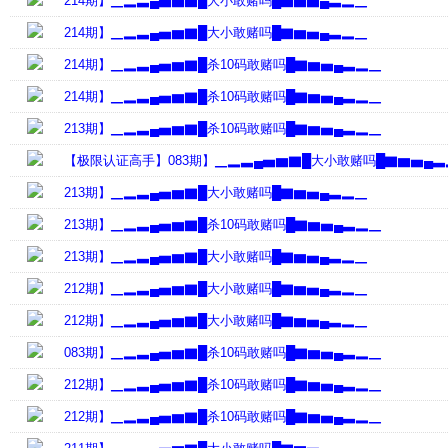
214期】▁▂▃▄▅▆▇█大小敢赌吗█▇▆▅▄▃▂▁
214期】▁▂▃▄▅▆▇█大小敢赌吗█▇▆▅▄▃▂▁
214期】▁▂▃▄▅▆▇█杀10码敢赌吗█▇▆▅▄▃▂▁
214期】▁▂▃▄▅▆▇█杀10码敢赌吗█▇▆▅▄▃▂▁
213期】▁▂▃▄▅▆▇█杀10码敢赌吗█▇▆▅▄▃▂▁
【极限认证高手】083期】▁▂▃▄▅▆▇█大小敢赌吗█▇▆▅▄▃
213期】▁▂▃▄▅▆▇█大小敢赌吗█▇▆▅▄▃▂▁
213期】▁▂▃▄▅▆▇█杀10码敢赌吗█▇▆▅▄▃▂▁
213期】▁▂▃▄▅▆▇█大小敢赌吗█▇▆▅▄▃▂▁
212期】▁▂▃▄▅▆▇█大小敢赌吗█▇▆▅▄▃▂▁
212期】▁▂▃▄▅▆▇█大小敢赌吗█▇▆▅▄▃▂▁
083期】▁▂▃▄▅▆▇█杀10码敢赌吗█▇▆▅▄▃▂▁
212期】▁▂▃▄▅▆▇█杀10码敢赌吗█▇▆▅▄▃▂▁
212期】▁▂▃▄▅▆▇█杀10码敢赌吗█▇▆▅▄▃▂▁