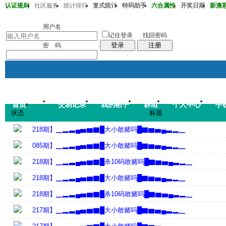
认证规则
社区服务
统计排行
复式统计
特码助手
六合属性
开奖日期
新澳彩2
澳彩218期37-32-33-15-22-43T41
用户名
记住登录
找回密码
登录
注册
密 码
首页
交易记录
我的帖子
群组
个人中心
手
帖子
状态
标题
码皇总管
说：
2026年7月
218期】▁▂▃▄▅▆▇█大小敢赌吗█▇▆▅▄▃▂▁
085期】▁▂▃▄▅▆▇█大小敢赌吗█▇▆▅▄▃▂▁
218期】▁▂▃▄▅▆▇█杀10码敢赌吗█▇▆▅▄▃▂▁
218期】▁▂▃▄▅▆▇█大小敢赌吗█▇▆▅▄▃▂▁
218期】▁▂▃▄▅▆▇█杀10码敢赌吗█▇▆▅▄▃▂▁
217期】▁▂▃▄▅▆▇█大小敢赌吗█▇▆▅▄▃▂▁