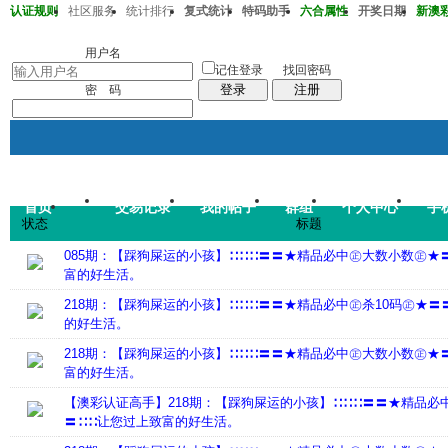
认证规则
社区服务
统计排行
复式统计
特码助手
六合属性
开奖日期
新澳彩2
澳彩217期40-29-17-18-31-32T34
用户名
记住登录
找回密码
登录
注册
密 码
首页
交易记录
我的帖子
群组
个人中心
手
帖子
状态
标题
码皇总管
说：
2026年7月
085期：【踩狗屎运的小孩】∷∷∷〓〓★精品必中㊣大数小数㊣★
富的好生活。
218期：【踩狗屎运的小孩】∷∷∷〓〓★精品必中㊣杀10码㊣★〓
的好生活。
218期：【踩狗屎运的小孩】∷∷∷〓〓★精品必中㊣大数小数㊣★
富的好生活。
【澳彩认证高手】218期：【踩狗屎运的小孩】∷∷∷〓〓★精品必
〓∷∷让您过上致富的好生活。