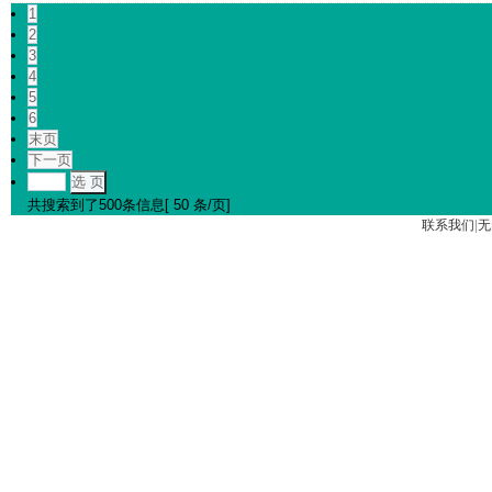
1
2
3
4
5
6
末页
下一页
选 页
共搜索到了500条信息[ 50 条/页]
联系我们
|
无