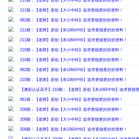
211期：【老牌】原创【大小中特】追求更稳更好的资料！
211期：【老牌】原创【大小中特】追求更稳更好的资料！
082期：【老牌】原创【大小中特】追求更稳更好的资料！
211期：【老牌】原创【杀10码中特】追求更稳更好的资料！
211期：【老牌】原创【杀10码中特】追求更稳更好的资料！
210期：【老牌】原创【大小中特】追求更稳更好的资料！
210期：【老牌】原创【大小中特】追求更稳更好的资料！
082期：【老牌】原创【杀10码中特】追求更稳更好的资料！
210期：【老牌】原创【杀10码中特】追求更稳更好的资料！
【澳彩认证高手】210期：【老牌】原创【杀10码中特】追求更稳
081期：【老牌】原创【大小中特】追求更稳更好的资料！
209期：【老牌】原创【大小中特】追求更稳更好的资料！
209期：【老牌】原创【大小中特】追求更稳更好的资料！
209期：【老牌】原创【杀10码中特】追求更稳更好的资料！