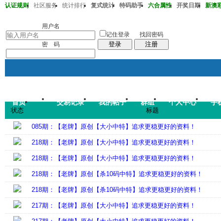
认证规则
社区服务
统计排行
复式统计
特码助手
六合属性
开奖日期
新澳彩2
澳彩217期40-29-17-18-31-32T34
用户名
记住登录
找回密码
登录
注册
密 码
首页
交易记录
我的帖子
群组
个人中心
手
帖子
状态
标题
码皇总管
说：
2026年7月
085期：【老牌】原创【大小中特】追求更稳更好的资料！
218期：【老牌】原创【大小中特】追求更稳更好的资料！
218期：【老牌】原创【大小中特】追求更稳更好的资料！
218期：【老牌】原创【杀10码中特】追求更稳更好的资料！
218期：【老牌】原创【杀10码中特】追求更稳更好的资料！
217期：【老牌】原创【大小中特】追求更稳更好的资料！