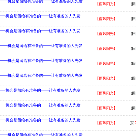
★】━━机会是留给有准备的━━让有准备的人先发
【雨风阳光】
(回
】━━机会是留给有准备的━━让有准备的人先发
【雨风阳光】
(回
】━━机会是留给有准备的━━让有准备的人先发
【雨风阳光】
(回
★】━━机会是留给有准备的━━让有准备的人先发
【雨风阳光】
(回
★】━━机会是留给有准备的━━让有准备的人先发
【雨风阳光】
(回
★】━━机会是留给有准备的━━让有准备的人先发
【雨风阳光】
(回
】━━机会是留给有准备的━━让有准备的人先发
【雨风阳光】
(回
】━━机会是留给有准备的━━让有准备的人先发
【雨风阳光】
(回
】━━机会是留给有准备的━━让有准备的人先发
【雨风阳光】
(回
★】━━机会是留给有准备的━━让有准备的人先发