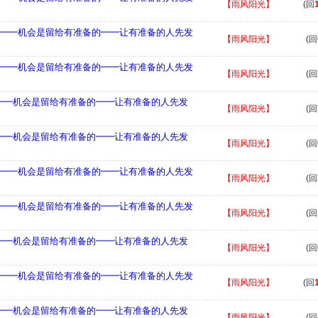
【雨风阳光】
(回
★】━━机会是留给有准备的━━让有准备的人先发
【雨风阳光】
(回
★】━━机会是留给有准备的━━让有准备的人先发
【雨风阳光】
(回
】━━机会是留给有准备的━━让有准备的人先发
【雨风阳光】
(回
】━━机会是留给有准备的━━让有准备的人先发
【雨风阳光】
(回
★】━━机会是留给有准备的━━让有准备的人先发
【雨风阳光】
(回
★】━━机会是留给有准备的━━让有准备的人先发
【雨风阳光】
(回
】━━机会是留给有准备的━━让有准备的人先发
【雨风阳光】
(回
★】━━机会是留给有准备的━━让有准备的人先发
【雨风阳光】
(回
】━━机会是留给有准备的━━让有准备的人先发
【雨风阳光】
(回