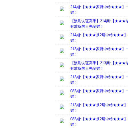
214期:【★★★家野中特★★★
财！
【澳彩认证高手】214期:【★★
有准备的人先发财！
214期:【★★★杀2尾中特★★
财！
213期:【★★★家野中特★★★
财！
【澳彩认证高手】213期:【★★
有准备的人先发财！
213期:【★★★家野中特★★★
财！
083期:【★★★家野中特★★★
财！
213期:【★★★杀2尾中特★★
财！
083期:【★★★杀2尾中特★★
财！