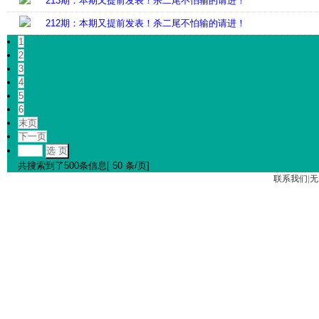
213期：本期又提前发表！杀二尾不怕输的请进！
212期：本期又提前发表！杀二尾不怕输的请进！
1
2
3
4
5
6
末页
下一页
选 页
共搜索到了500条信息[ 50 条/页]
联系我们
|
无