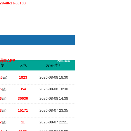
9-48-13-30T03
码皇APP
快捷通道
索
回复
人气
发表时间
.
（2026-07-10 20:23）
16
贴)
1823
2026-08-08 18:30
5
贴)
354
2026-08-08 18:30
6
贴)
30030
2026-08-08 14:38
3
贴)
15171
2026-08-07 23:35
2
贴)
11
2026-08-07 22:21