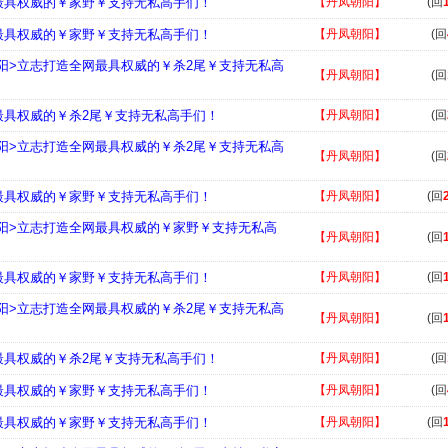
网最具权威的￥家野￥支持无私高手们！
【丹凤朝阳】
(回
网最具权威的￥家野￥支持无私高手们！
【丹凤朝阳】
(回
朝阳>立志打造全网最具权威的￥杀2尾￥支持无私高
【丹凤朝阳】
(回
网最具权威的￥杀2尾￥支持无私高手们！
【丹凤朝阳】
(回
朝阳>立志打造全网最具权威的￥杀2尾￥支持无私高
【丹凤朝阳】
(回
网最具权威的￥家野￥支持无私高手们！
【丹凤朝阳】
(回
朝阳>立志打造全网最具权威的￥家野￥支持无私高
【丹凤朝阳】
(回
网最具权威的￥家野￥支持无私高手们！
【丹凤朝阳】
(回
朝阳>立志打造全网最具权威的￥杀2尾￥支持无私高
【丹凤朝阳】
(回
网最具权威的￥杀2尾￥支持无私高手们！
【丹凤朝阳】
(回
网最具权威的￥家野￥支持无私高手们！
【丹凤朝阳】
(回
网最具权威的￥家野￥支持无私高手们！
【丹凤朝阳】
(回