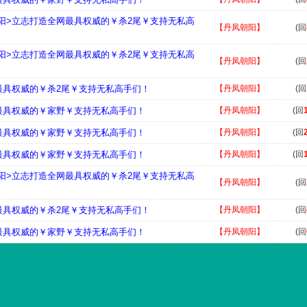
朝阳>立志打造全网最具权威的￥杀2尾￥支持无私高
【丹凤朝阳】
(回
朝阳>立志打造全网最具权威的￥杀2尾￥支持无私高
【丹凤朝阳】
(回
网最具权威的￥杀2尾￥支持无私高手们！
【丹凤朝阳】
(回
网最具权威的￥家野￥支持无私高手们！
【丹凤朝阳】
(回
网最具权威的￥家野￥支持无私高手们！
【丹凤朝阳】
(回
网最具权威的￥家野￥支持无私高手们！
【丹凤朝阳】
(回
朝阳>立志打造全网最具权威的￥杀2尾￥支持无私高
【丹凤朝阳】
(回
网最具权威的￥杀2尾￥支持无私高手们！
【丹凤朝阳】
(回
网最具权威的￥家野￥支持无私高手们！
【丹凤朝阳】
(回