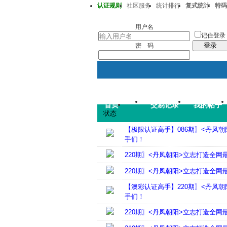
认证规则
社区服务
统计排行
复式统计
特码
澳彩219期05-10-19-30-35-47T25
用户名
记住登录
登录
密 码
首页
交易记录
我的帖子
状态
【极限认证高手】086期〗<丹凤
手们！
220期〗<丹凤朝阳>立志打造全
220期〗<丹凤朝阳>立志打造全
【澳彩认证高手】220期〗<丹凤
手们！
220期〗<丹凤朝阳>立志打造全