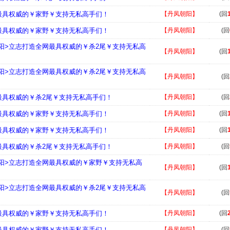
网最具权威的￥家野￥支持无私高手们！
【丹凤朝阳】
(回
网最具权威的￥家野￥支持无私高手们！
【丹凤朝阳】
(回
朝阳>立志打造全网最具权威的￥杀2尾￥支持无私高
【丹凤朝阳】
(回
朝阳>立志打造全网最具权威的￥杀2尾￥支持无私高
【丹凤朝阳】
(回
网最具权威的￥杀2尾￥支持无私高手们！
【丹凤朝阳】
(回
网最具权威的￥家野￥支持无私高手们！
【丹凤朝阳】
(回
网最具权威的￥家野￥支持无私高手们！
【丹凤朝阳】
(回
网最具权威的￥杀2尾￥支持无私高手们！
【丹凤朝阳】
(回
朝阳>立志打造全网最具权威的￥家野￥支持无私高
【丹凤朝阳】
(回
朝阳>立志打造全网最具权威的￥杀2尾￥支持无私高
【丹凤朝阳】
(回
网最具权威的￥家野￥支持无私高手们！
【丹凤朝阳】
(回
网最具权威的￥家野￥支持无私高手们！
【丹凤朝阳】
(回