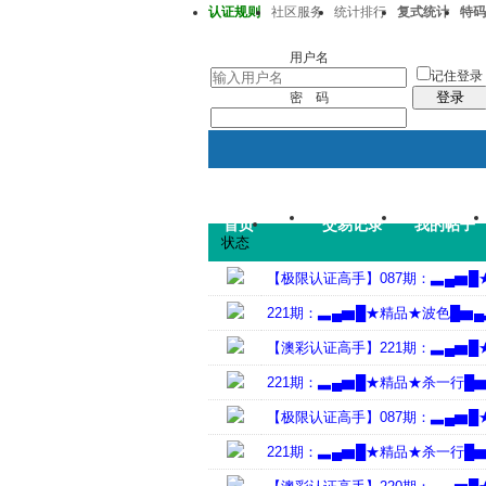
认证规则
社区服务
统计排行
复式统计
特码
澳彩220期36-38-32-13-20-01T30
用户名
记住登录
登录
密 码
首页
交易记录
我的帖子
状态
【极限认证高手】087期：▃▄▆
221期：▃▄▆█★精品★波色█▆
【澳彩认证高手】221期：▃▄▆
221期：▃▄▆█★精品★杀一行█
【极限认证高手】087期：▃▄▆
221期：▃▄▆█★精品★杀一行█