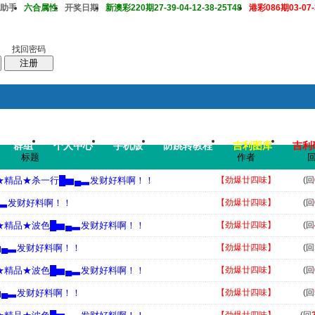
助手
六合属性
开奖日期
新澳彩220期27-39-04-12-38-25T48
港彩086期03-07-3
找回密码
注册
群组
个人中心
手机版
防跳转教程
吉利图库
吉利
搜
帖子
标题
作者
码皇总管
说：
2026年7月底即将 开启特邀高手2肖中特大赛，重奖一万 .
█★精品★杀一行█▆▄▃发财好料啊！！
【劲爆廿四味】
(回
▄▃发财好料啊！！
【劲爆廿四味】
(回
█★精品★波色█▆▄▃发财好料啊！！
【劲爆廿四味】
(回
▆▄▃发财好料啊！！
【劲爆廿四味】
(回
█★精品★波色█▆▄▃发财好料啊！！
【劲爆廿四味】
(回
▆▄▃发财好料啊！！
【劲爆廿四味】
(回