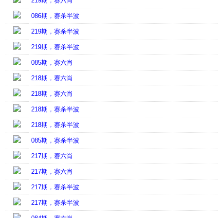
219期，赛六肖
086期，赛杀半波
219期，赛杀半波
219期，赛杀半波
085期，赛六肖
218期，赛六肖
218期，赛六肖
218期，赛杀半波
218期，赛杀半波
085期，赛杀半波
217期，赛六肖
217期，赛六肖
217期，赛杀半波
217期，赛杀半波