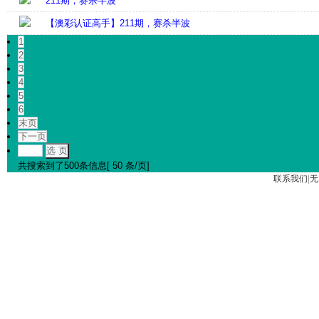
211期，赛杀半波
【澳彩认证高手】211期，赛杀半波
1
2
3
4
5
6
末页
下一页
选 页
共搜索到了500条信息[ 50 条/页]
联系我们
|
无