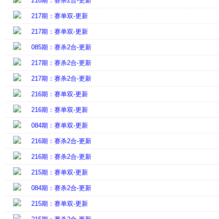
218期：赛杀2合-更新
217期：赛单双-更新
217期：赛单双-更新
085期：赛杀2合-更新
217期：赛杀2合-更新
217期：赛杀2合-更新
216期：赛单双-更新
216期：赛单双-更新
084期：赛单双-更新
216期：赛杀2合-更新
216期：赛杀2合-更新
215期：赛单双-更新
084期：赛杀2合-更新
215期：赛单双-更新