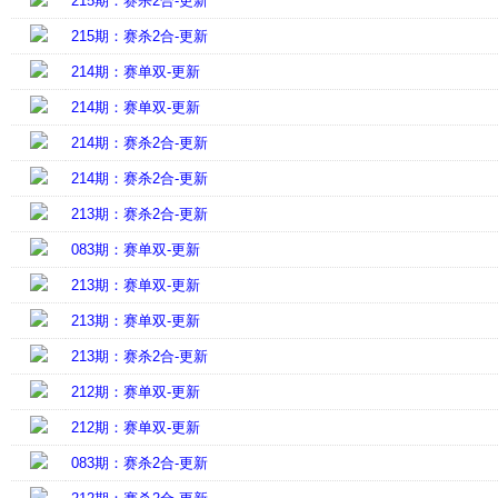
215期：赛杀2合-更新
215期：赛杀2合-更新
214期：赛单双-更新
214期：赛单双-更新
214期：赛杀2合-更新
214期：赛杀2合-更新
213期：赛杀2合-更新
083期：赛单双-更新
213期：赛单双-更新
213期：赛单双-更新
213期：赛杀2合-更新
212期：赛单双-更新
212期：赛单双-更新
083期：赛杀2合-更新