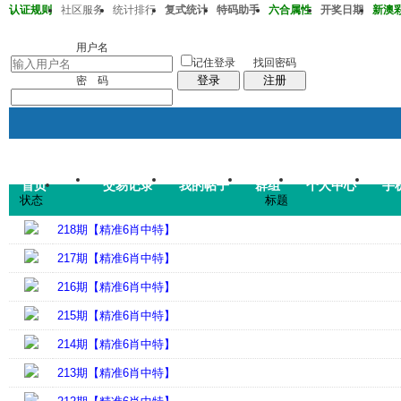
认证规则
社区服务
统计排行
复式统计
特码助手
六合属性
开奖日期
新澳彩2
澳彩218期37-32-33-15-22-43T41
用户名
记住登录
找回密码
登录
注册
密 码
首页
交易记录
我的帖子
群组
个人中心
手
帖子
状态
标题
码皇总管
说：
2026年7月
218期【精准6肖中特】
217期【精准6肖中特】
216期【精准6肖中特】
215期【精准6肖中特】
214期【精准6肖中特】
213期【精准6肖中特】