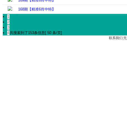
169期【精准6肖中特】
168期【精准6肖中特】
1
2
3
4
共搜索到了153条信息[ 50 条/页]
联系我们
|
无