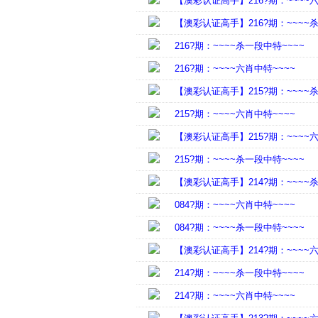
【澳彩认证高手】216?期：~~~~六
【澳彩认证高手】216?期：~~~~杀
216?期：~~~~杀一段中特~~~~
216?期：~~~~六肖中特~~~~
【澳彩认证高手】215?期：~~~~杀
215?期：~~~~六肖中特~~~~
【澳彩认证高手】215?期：~~~~六
215?期：~~~~杀一段中特~~~~
【澳彩认证高手】214?期：~~~~杀
084?期：~~~~六肖中特~~~~
084?期：~~~~杀一段中特~~~~
【澳彩认证高手】214?期：~~~~六
214?期：~~~~杀一段中特~~~~
214?期：~~~~六肖中特~~~~