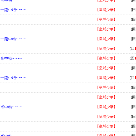
肖中特~~~~
【皇埔少華】
(回
一段中特~~~~
【皇埔少華】
(回
【皇埔少華】
(回
【皇埔少華】
(回
一段中特~~~~
【皇埔少華】
(回
【皇埔少華】
(回
肖中特~~~~
【皇埔少華】
(回
【皇埔少華】
(回
一段中特~~~~
【皇埔少華】
(回
【皇埔少華】
(回
【皇埔少華】
(回
肖中特~~~~
【皇埔少華】
(回
【皇埔少華】
(回
【皇埔少華】
(回