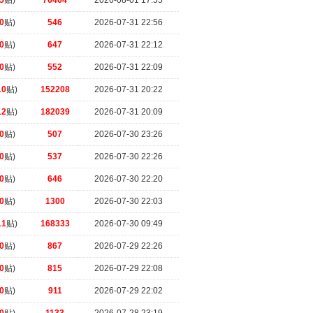
5
贴)
76464
2026-08-01 17:55
0
贴)
546
2026-07-31 22:56
0
贴)
647
2026-07-31 22:12
0
贴)
552
2026-07-31 22:09
10
贴)
152208
2026-07-31 20:22
12
贴)
182039
2026-07-31 20:09
0
贴)
507
2026-07-30 23:26
0
贴)
537
2026-07-30 22:26
0
贴)
646
2026-07-30 22:20
0
贴)
1300
2026-07-30 22:03
11
贴)
168333
2026-07-30 09:49
0
贴)
867
2026-07-29 22:26
0
贴)
815
2026-07-29 22:08
0
贴)
911
2026-07-29 22:02