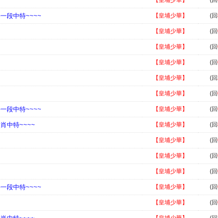
【皇埔少華】
(回
一段中特~~~~
【皇埔少華】
(回
【皇埔少華】
(回
【皇埔少華】
(回
【皇埔少華】
(回
【皇埔少華】
(回
【皇埔少華】
(回
一段中特~~~~
【皇埔少華】
(回
肖中特~~~~
【皇埔少華】
(回
【皇埔少華】
(回
【皇埔少華】
(回
【皇埔少華】
(回
一段中特~~~~
【皇埔少華】
(回
【皇埔少華】
(回