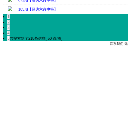
072期【经典六肖中特】
185期【经典六肖中特】
1
2
3
4
5
共搜索到了218条信息[ 50 条/页]
联系我们
|
无