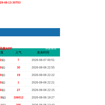
9-48-13-30T03
码皇APP
快捷通道
索
回复
人气
发表时间
.
（2026-07-10 20:23）
2
贴)
7
2026-08-07 00:51
0
贴)
30
2026-08-06 22:55
0
贴)
19
2026-08-06 22:22
0
贴)
1
2026-08-06 22:21
0
贴)
27
2026-08-06 22:15
19
贴)
106012
2026-08-06 19:27