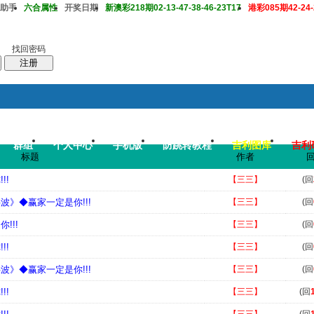
助手
六合属性
开奖日期
新澳彩218期02-13-47-38-46-23T17
港彩085期42-24-2
找回密码
注册
群组
个人中心
手机版
防跳转教程
吉利图库
吉利
搜
帖子
标题
作者
码皇总管
说：
2026年7月底即将 开启特邀高手2肖中特大赛，重奖一万 .
!!
【三三】
(回
波》◆赢家一定是你!!!
【三三】
(回
!!!
【三三】
(回
!!
【三三】
(回
波》◆赢家一定是你!!!
【三三】
(回
!!
【三三】
(回