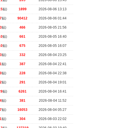
11
贴)
205
2026-08-06 13:43
15
贴)
1899
2026-08-06 13:13
7
贴)
90412
2026-08-06 01:44
3
贴)
466
2026-08-05 21:56
10
贴)
661
2026-08-05 16:40
10
贴)
675
2026-08-05 16:07
3
贴)
332
2026-08-04 23:25
1
贴)
387
2026-08-04 22:41
0
贴)
228
2026-08-04 22:38
2
贴)
291
2026-08-04 19:01
29
贴)
6261
2026-08-04 16:41
4
贴)
381
2026-08-04 11:52
7
贴)
16053
2026-08-04 05:27
1
贴)
304
2026-08-03 22:02