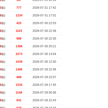
2
贴)
387
2026-07-31 22:34
3
贴)
777
2026-07-31 17:42
8
贴)
1234
2026-07-31 17:01
0
贴)
425
2026-07-30 22:53
8
贴)
1103
2026-07-30 22:38
4
贴)
988
2026-07-30 22:30
8
贴)
1386
2026-07-30 20:21
8
贴)
2273
2026-07-30 13:04
4
贴)
1038
2026-07-30 12:50
4
贴)
1406
2026-07-29 22:36
3
贴)
488
2026-07-29 22:07
6
贴)
1535
2026-07-29 17:45
4
贴)
1148
2026-07-29 00:36
8
贴)
941
2026-07-28 22:43