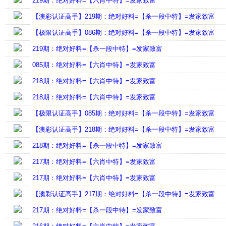
219期：绝对好料=【六肖中特】=发家致富
【澳彩认证高手】219期：绝对好料=【杀一段中特】=发家致富
【极限认证高手】086期：绝对好料=【杀一段中特】=发家致富
219期：绝对好料=【杀一段中特】=发家致富
085期：绝对好料=【六肖中特】=发家致富
218期：绝对好料=【六肖中特】=发家致富
218期：绝对好料=【六肖中特】=发家致富
【极限认证高手】085期：绝对好料=【杀一段中特】=发家致富
【澳彩认证高手】218期：绝对好料=【杀一段中特】=发家致富
218期：绝对好料=【杀一段中特】=发家致富
217期：绝对好料=【六肖中特】=发家致富
217期：绝对好料=【六肖中特】=发家致富
【澳彩认证高手】217期：绝对好料=【杀一段中特】=发家致富
217期：绝对好料=【杀一段中特】=发家致富