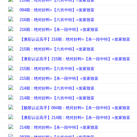
216期：绝对好料=【六肖中特】=发家致富
084期：绝对好料=【六肖中特】=发家致富
216期：绝对好料=【六肖中特】=发家致富
216期：绝对好料=【杀一段中特】=发家致富
【澳彩认证高手】216期：绝对好料=【杀一段中特】=发家致富
215期：绝对好料=【六肖中特】=发家致富
【澳彩认证高手】215期：绝对好料=【杀一段中特】=发家致富
215期：绝对好料=【六肖中特】=发家致富
215期：绝对好料=【杀一段中特】=发家致富
214期：绝对好料=【六肖中特】=发家致富
214期：绝对好料=【六肖中特】=发家致富
【极限认证高手】084期：绝对好料=【杀一段中特】=发家致富
【澳彩认证高手】214期：绝对好料=【杀一段中特】=发家致富
214期：绝对好料=【杀一段中特】=发家致富