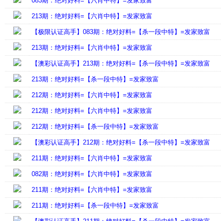
083期：绝对好料=【六肖中特】=发家致富
213期：绝对好料=【六肖中特】=发家致富
【极限认证高手】083期：绝对好料=【杀一段中特】=发家致富
213期：绝对好料=【六肖中特】=发家致富
【澳彩认证高手】213期：绝对好料=【杀一段中特】=发家致富
213期：绝对好料=【杀一段中特】=发家致富
212期：绝对好料=【六肖中特】=发家致富
212期：绝对好料=【六肖中特】=发家致富
212期：绝对好料=【杀一段中特】=发家致富
【澳彩认证高手】212期：绝对好料=【杀一段中特】=发家致富
211期：绝对好料=【六肖中特】=发家致富
082期：绝对好料=【六肖中特】=发家致富
211期：绝对好料=【六肖中特】=发家致富
211期：绝对好料=【杀一段中特】=发家致富