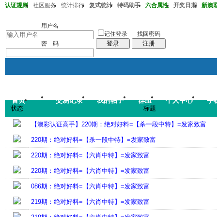
认证规则
社区服务
统计排行
复式统计
特码助手
六合属性
开奖日期
新澳彩2
澳彩219期05-10-19-30-35-47T25
用户名
记住登录
找回密码
登录
注册
密 码
首页
交易记录
我的帖子
群组
个人中心
手
帖子
状态
标题
码皇总管
说：
2026年7月
【澳彩认证高手】220期：绝对好料=【杀一段中特】=发家致富
220期：绝对好料=【杀一段中特】=发家致富
220期：绝对好料=【六肖中特】=发家致富
220期：绝对好料=【六肖中特】=发家致富
086期：绝对好料=【六肖中特】=发家致富
219期：绝对好料=【六肖中特】=发家致富