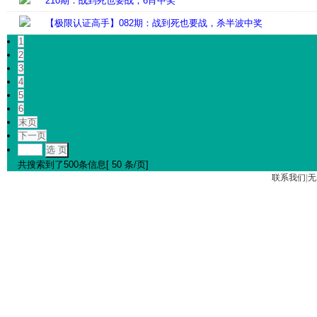
210期：战到死也要战，6肖中奖
【极限认证高手】082期：战到死也要战，杀半波中奖
1
2
3
4
5
6
末页
下一页
选 页
共搜索到了500条信息[ 50 条/页]
联系我们
|
无