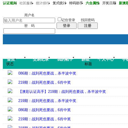
认证规则
社区服务
统计排行
复式统计
特码助手
六合属性
开奖日期
新澳彩2
澳彩218期37-32-33-15-22-43T41
用户名
记住登录
找回密码
登录
注册
密 码
首页
交易记录
我的帖子
群组
个人中心
手
帖子
状态
标题
码皇总管
说：
2026年7月
086期：战到死也要战，杀半波中奖
219期：战到死也要战，6肖中奖
【澳彩认证高手】219期：战到死也要战，杀半波中奖
219期：战到死也要战，杀半波中奖
086期：战到死也要战，6肖中奖
219期：战到死也要战，6肖中奖