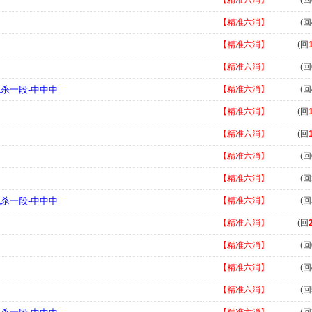
【精准六消】
(回
【精准六消】
(回
【精准六消】
(回
【精准六消】
(回
杀一段-中中中
【精准六消】
(回
【精准六消】
(回
【精准六消】
(回
【精准六消】
(回
【精准六消】
(回
杀一段-中中中
【精准六消】
(回
【精准六消】
(回
【精准六消】
(回
【精准六消】
(回
【精准六消】
(回