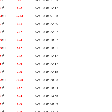
4
贴)
32
2026-08-06 17:09
4
贴)
502
2026-08-06 12:17
13
贴)
1233
2026-08-06 07:05
0
贴)
181
2026-08-05 22:30
4
贴)
287
2026-08-05 22:07
10
贴)
193
2026-08-05 19:27
10
贴)
477
2026-08-05 19:01
6
贴)
282
2026-08-05 12:12
1
贴)
406
2026-08-04 22:17
2
贴)
299
2026-08-04 22:15
22
贴)
7125
2026-08-04 20:28
6
贴)
167
2026-08-04 19:44
4
贴)
494
2026-08-04 13:55
5
贴)
500
2026-08-04 09:06