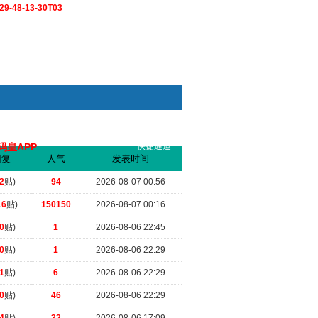
9-48-13-30T03
码皇APP
快捷通道
索
回复
人气
发表时间
.
（2026-07-10 20:23）
2
贴)
94
2026-08-07 00:56
16
贴)
150150
2026-08-07 00:16
0
贴)
1
2026-08-06 22:45
0
贴)
1
2026-08-06 22:29
1
贴)
6
2026-08-06 22:29
0
贴)
46
2026-08-06 22:29