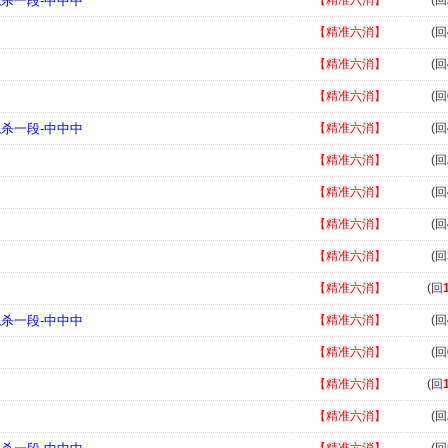
杀一段-中中中
【精准六消】
(回
【精准六消】
(回
【精准六消】
(回
【精准六消】
(回
杀一段-中中中
【精准六消】
(回
【精准六消】
(回
【精准六消】
(回
【精准六消】
(回
【精准六消】
(回
【精准六消】
(回
杀一段-中中中
【精准六消】
(回
【精准六消】
(回
【精准六消】
(回
【精准六消】
(回