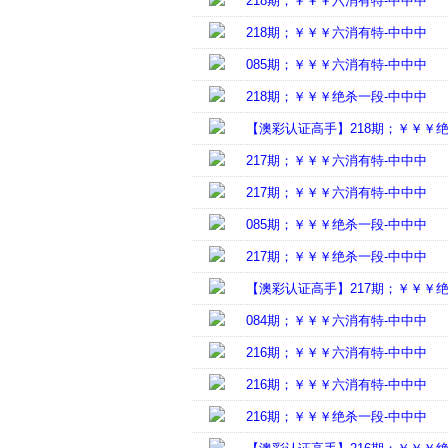
218期；￥￥￥六消有特-中中中
218期；￥￥￥六消有特-中中中
085期；￥￥￥六消有特-中中中
218期；￥￥￥绝杀一段-中中中
【澳彩认证高手】218期；￥￥￥绝
217期；￥￥￥六消有特-中中中
217期；￥￥￥六消有特-中中中
085期；￥￥￥绝杀一段-中中中
217期；￥￥￥绝杀一段-中中中
【澳彩认证高手】217期；￥￥￥绝
084期；￥￥￥六消有特-中中中
216期；￥￥￥六消有特-中中中
216期；￥￥￥六消有特-中中中
216期；￥￥￥绝杀一段-中中中