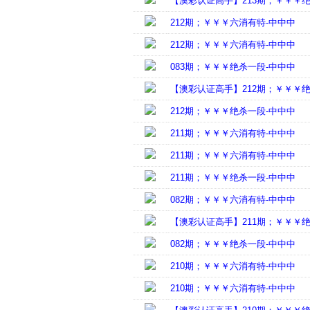
【澳彩认证高手】213期；￥￥￥绝
212期；￥￥￥六消有特-中中中
212期；￥￥￥六消有特-中中中
083期；￥￥￥绝杀一段-中中中
【澳彩认证高手】212期；￥￥￥绝
212期；￥￥￥绝杀一段-中中中
211期；￥￥￥六消有特-中中中
211期；￥￥￥六消有特-中中中
211期；￥￥￥绝杀一段-中中中
082期；￥￥￥六消有特-中中中
【澳彩认证高手】211期；￥￥￥绝
082期；￥￥￥绝杀一段-中中中
210期；￥￥￥六消有特-中中中
210期；￥￥￥六消有特-中中中