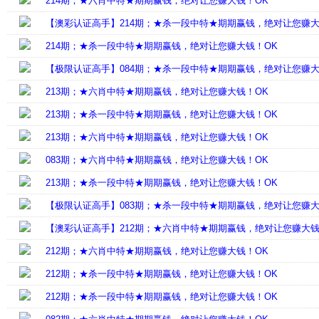
214期；★六肖中特★期期赢钱，绝对让您赚大钱！OK
【澳彩认证高手】214期；★杀一段中特★期期赢钱，绝对让您赚大
214期；★杀一段中特★期期赢钱，绝对让您赚大钱！OK
【极限认证高手】084期；★杀一段中特★期期赢钱，绝对让您赚大
213期；★六肖中特★期期赢钱，绝对让您赚大钱！OK
213期；★杀一段中特★期期赢钱，绝对让您赚大钱！OK
213期；★六肖中特★期期赢钱，绝对让您赚大钱！OK
083期；★六肖中特★期期赢钱，绝对让您赚大钱！OK
213期；★杀一段中特★期期赢钱，绝对让您赚大钱！OK
【极限认证高手】083期；★杀一段中特★期期赢钱，绝对让您赚大
【澳彩认证高手】212期；★六肖中特★期期赢钱，绝对让您赚大钱
212期；★六肖中特★期期赢钱，绝对让您赚大钱！OK
212期；★杀一段中特★期期赢钱，绝对让您赚大钱！OK
212期；★杀一段中特★期期赢钱，绝对让您赚大钱！OK