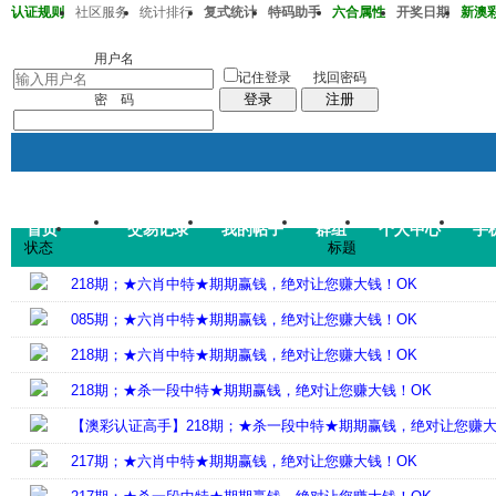
认证规则
社区服务
统计排行
复式统计
特码助手
六合属性
开奖日期
新澳彩2
澳彩217期40-29-17-18-31-32T34
用户名
记住登录
找回密码
登录
注册
密 码
首页
交易记录
我的帖子
群组
个人中心
手
帖子
状态
标题
码皇总管
说：
2026年7月
218期；★六肖中特★期期赢钱，绝对让您赚大钱！OK
085期；★六肖中特★期期赢钱，绝对让您赚大钱！OK
218期；★六肖中特★期期赢钱，绝对让您赚大钱！OK
218期；★杀一段中特★期期赢钱，绝对让您赚大钱！OK
【澳彩认证高手】218期；★杀一段中特★期期赢钱，绝对让您赚大
217期；★六肖中特★期期赢钱，绝对让您赚大钱！OK