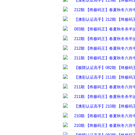
【澳彩认证高手】213期:【终极
212期:【终极码王】春夏秋冬六肖
【澳彩认证高手】212期:【终极
083期:【终极码王】春夏秋冬杀半
212期:【终极码王】春夏秋冬杀半
212期:【终极码王】春夏秋冬六肖
211期:【终极码王】春夏秋冬六肖
【极限认证高手】082期:【终极
【澳彩认证高手】211期:【终极
211期:【终极码王】春夏秋冬六肖
211期:【终极码王】春夏秋冬杀半
【澳彩认证高手】210期:【终极
210期:【终极码王】春夏秋冬六肖
210期:【终极码王】春夏秋冬六肖