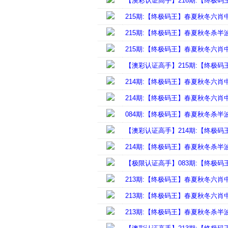
【澳彩认证高手】216期:【终极
215期:【终极码王】春夏秋冬六肖
215期:【终极码王】春夏秋冬杀半
215期:【终极码王】春夏秋冬六肖
【澳彩认证高手】215期:【终极
214期:【终极码王】春夏秋冬六肖
214期:【终极码王】春夏秋冬六肖
084期:【终极码王】春夏秋冬杀半
【澳彩认证高手】214期:【终极
214期:【终极码王】春夏秋冬杀半
【极限认证高手】083期:【终极
213期:【终极码王】春夏秋冬六肖
213期:【终极码王】春夏秋冬六肖
213期:【终极码王】春夏秋冬杀半