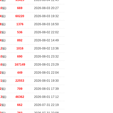
9
贴)
91415
2026-08-04 12:45
10
贴)
669
2026-08-03 20:27
4
贴)
60220
2026-08-03 19:32
8
贴)
1376
2026-08-03 16:50
2
贴)
536
2026-08-02 22:02
4
贴)
892
2026-08-02 14:49
12
贴)
1016
2026-08-02 13:36
10
贴)
690
2026-08-01 23:32
16
贴)
167149
2026-08-01 23:29
2
贴)
449
2026-08-01 22:04
21
贴)
22553
2026-08-01 19:30
2
贴)
709
2026-08-01 17:39
13
贴)
46362
2026-08-01 17:12
2
贴)
662
2026-07-31 22:19