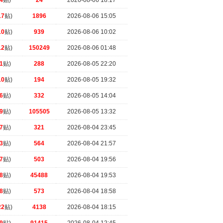
4
贴)
24
2026-08-06 18:17
17
贴)
1896
2026-08-06 15:05
10
贴)
939
2026-08-06 10:02
12
贴)
150249
2026-08-06 01:48
1
贴)
288
2026-08-05 22:20
10
贴)
194
2026-08-05 19:32
6
贴)
332
2026-08-05 14:04
9
贴)
105505
2026-08-05 13:32
7
贴)
321
2026-08-04 23:45
3
贴)
564
2026-08-04 21:57
7
贴)
503
2026-08-04 19:56
8
贴)
45488
2026-08-04 19:53
8
贴)
573
2026-08-04 18:58
22
贴)
4138
2026-08-04 18:15