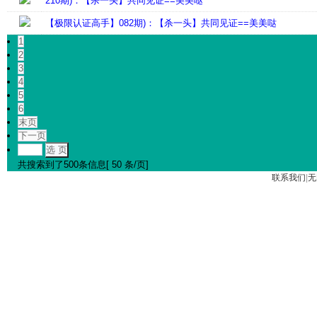
210期)：【杀一头】共同见证==美美哒
【极限认证高手】082期)：【杀一头】共同见证==美美哒
1
2
3
4
5
6
末页
下一页
选 页
共搜索到了500条信息[ 50 条/页]
联系我们
|
无