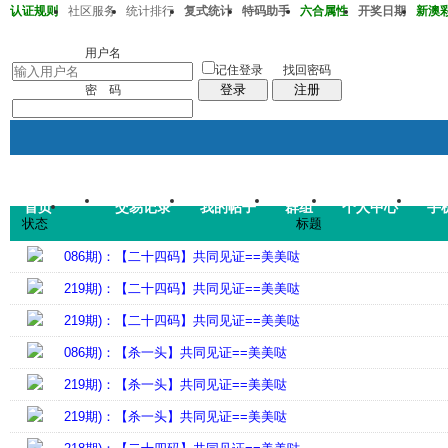
认证规则
社区服务
统计排行
复式统计
特码助手
六合属性
开奖日期
新澳彩2
澳彩218期37-32-33-15-22-43T41
用户名
记住登录
找回密码
登录
注册
密 码
首页
交易记录
我的帖子
群组
个人中心
手
帖子
状态
标题
码皇总管
说：
2026年7月
086期)：【二十四码】共同见证==美美哒
219期)：【二十四码】共同见证==美美哒
219期)：【二十四码】共同见证==美美哒
086期)：【杀一头】共同见证==美美哒
219期)：【杀一头】共同见证==美美哒
219期)：【杀一头】共同见证==美美哒