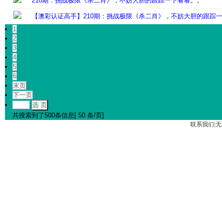
210期：挑战极限《杀二肖》，不妨大胆的跟踪一下看看。。
【澳彩认证高手】210期：挑战极限《杀二肖》，不妨大胆的跟踪
1
2
3
4
5
6
末页
下一页
选 页
共搜索到了500条信息[ 50 条/页]
联系我们
|
无