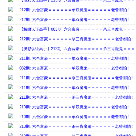
【澳彩认证高手】213期: 六合富豪＝＝＝＝＝＝杀三肖魔鬼＝＝
212期: 六合富豪＝＝＝＝＝＝单双魔鬼＝＝＝＝＝＝老曾都怕！
212期: 六合富豪＝＝＝＝＝＝单双魔鬼＝＝＝＝＝＝老曾都怕！
【极限认证高手】083期: 六合富豪＝＝＝＝＝＝杀三肖魔鬼＝＝
212期: 六合富豪＝＝＝＝＝＝杀三肖魔鬼＝＝＝＝＝＝老曾都怕！
【澳彩认证高手】212期: 六合富豪＝＝＝＝＝＝杀三肖魔鬼＝＝
211期: 六合富豪＝＝＝＝＝＝单双魔鬼＝＝＝＝＝＝老曾都怕！
082期: 六合富豪＝＝＝＝＝＝单双魔鬼＝＝＝＝＝＝老曾都怕！
211期: 六合富豪＝＝＝＝＝＝杀三肖魔鬼＝＝＝＝＝＝老曾都怕！
211期: 六合富豪＝＝＝＝＝＝单双魔鬼＝＝＝＝＝＝老曾都怕！
211期: 六合富豪＝＝＝＝＝＝杀三肖魔鬼＝＝＝＝＝＝老曾都怕！
210期: 六合富豪＝＝＝＝＝＝单双魔鬼＝＝＝＝＝＝老曾都怕！
210期: 六合富豪＝＝＝＝＝＝单双魔鬼＝＝＝＝＝＝老曾都怕！
210期: 六合富豪＝＝＝＝＝＝杀三肖魔鬼＝＝＝＝＝＝老曾都怕！