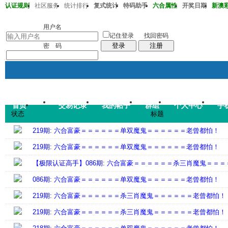
认证规则
社区服务
统计排行
复式统计
特码助手
六合属性
开奖日期
新澳彩2
澳彩218期37-32-33-15-22-43T41
用户名
记住登录
找回密码
登录
注册
密 码
首页
交易记录
我的帖子
群组
个人中心
手
帖子
状态
标题
码皇总管
说：
2026年7月
219期: 六合富豪＝＝＝＝＝＝单双魔鬼＝＝＝＝＝＝老曾都怕！
219期: 六合富豪＝＝＝＝＝＝单双魔鬼＝＝＝＝＝＝老曾都怕！
【极限认证高手】086期: 六合富豪＝＝＝＝＝＝杀三肖魔鬼＝＝
086期: 六合富豪＝＝＝＝＝＝单双魔鬼＝＝＝＝＝＝老曾都怕！
219期: 六合富豪＝＝＝＝＝＝杀三肖魔鬼＝＝＝＝＝＝老曾都怕！
219期: 六合富豪＝＝＝＝＝＝杀三肖魔鬼＝＝＝＝＝＝老曾都怕！