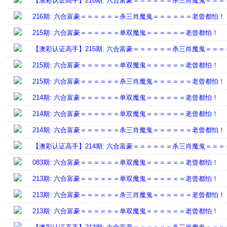
【澳彩认证高手】216期: 六合富豪＝＝＝＝＝＝杀三肖魔鬼＝＝
216期: 六合富豪＝＝＝＝＝＝杀三肖魔鬼＝＝＝＝＝＝老曾都怕！
215期: 六合富豪＝＝＝＝＝＝单双魔鬼＝＝＝＝＝＝老曾都怕！
【澳彩认证高手】215期: 六合富豪＝＝＝＝＝＝杀三肖魔鬼＝＝
215期: 六合富豪＝＝＝＝＝＝单双魔鬼＝＝＝＝＝＝老曾都怕！
215期: 六合富豪＝＝＝＝＝＝杀三肖魔鬼＝＝＝＝＝＝老曾都怕！
214期: 六合富豪＝＝＝＝＝＝单双魔鬼＝＝＝＝＝＝老曾都怕！
214期: 六合富豪＝＝＝＝＝＝单双魔鬼＝＝＝＝＝＝老曾都怕！
214期: 六合富豪＝＝＝＝＝＝杀三肖魔鬼＝＝＝＝＝＝老曾都怕！
【澳彩认证高手】214期: 六合富豪＝＝＝＝＝＝杀三肖魔鬼＝＝
083期: 六合富豪＝＝＝＝＝＝单双魔鬼＝＝＝＝＝＝老曾都怕！
213期: 六合富豪＝＝＝＝＝＝单双魔鬼＝＝＝＝＝＝老曾都怕！
213期: 六合富豪＝＝＝＝＝＝杀三肖魔鬼＝＝＝＝＝＝老曾都怕！
213期: 六合富豪＝＝＝＝＝＝单双魔鬼＝＝＝＝＝＝老曾都怕！