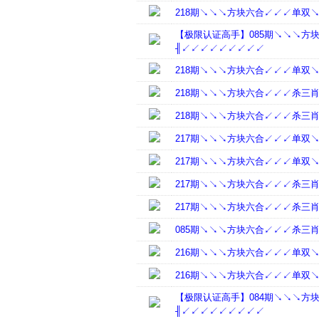
218期↘↘↘方块六合↙↙↙单双
【极限认证高手】085期↘↘↘方
╢↙↙↙↙↙↙↙↙↙
218期↘↘↘方块六合↙↙↙单双
218期↘↘↘方块六合↙↙↙杀三
218期↘↘↘方块六合↙↙↙杀三
217期↘↘↘方块六合↙↙↙单双
217期↘↘↘方块六合↙↙↙单双
217期↘↘↘方块六合↙↙↙杀三
217期↘↘↘方块六合↙↙↙杀三
085期↘↘↘方块六合↙↙↙杀三
216期↘↘↘方块六合↙↙↙单双
216期↘↘↘方块六合↙↙↙单双
【极限认证高手】084期↘↘↘方
╢↙↙↙↙↙↙↙↙↙