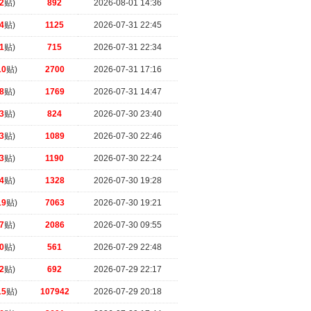
2
贴)
892
2026-08-01 14:36
4
贴)
1125
2026-07-31 22:45
1
贴)
715
2026-07-31 22:34
10
贴)
2700
2026-07-31 17:16
8
贴)
1769
2026-07-31 14:47
3
贴)
824
2026-07-30 23:40
3
贴)
1089
2026-07-30 22:46
3
贴)
1190
2026-07-30 22:24
4
贴)
1328
2026-07-30 19:28
19
贴)
7063
2026-07-30 19:21
7
贴)
2086
2026-07-30 09:55
0
贴)
561
2026-07-29 22:48
2
贴)
692
2026-07-29 22:17
15
贴)
107942
2026-07-29 20:18