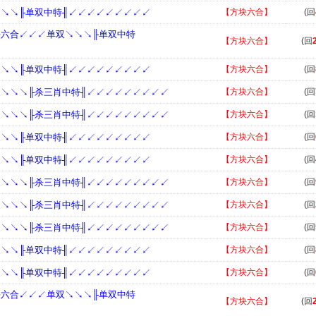
↘↘↘╟单双中特╢↙↙↙↙↙↙↙↙↙
【方块六合】
(回
块六合↙↙↙单双↘↘↘╟单双中特
【方块六合】
(回
↘↘↘╟单双中特╢↙↙↙↙↙↙↙↙↙
【方块六合】
(回
肖↘↘↘╟杀三肖中特╢↙↙↙↙↙↙↙↙↙
【方块六合】
(回
肖↘↘↘╟杀三肖中特╢↙↙↙↙↙↙↙↙↙
【方块六合】
(回
↘↘↘╟单双中特╢↙↙↙↙↙↙↙↙↙
【方块六合】
(回
↘↘↘╟单双中特╢↙↙↙↙↙↙↙↙↙
【方块六合】
(回
肖↘↘↘╟杀三肖中特╢↙↙↙↙↙↙↙↙↙
【方块六合】
(回
肖↘↘↘╟杀三肖中特╢↙↙↙↙↙↙↙↙↙
【方块六合】
(回
肖↘↘↘╟杀三肖中特╢↙↙↙↙↙↙↙↙↙
【方块六合】
(回
↘↘↘╟单双中特╢↙↙↙↙↙↙↙↙↙
【方块六合】
(回
↘↘↘╟单双中特╢↙↙↙↙↙↙↙↙↙
【方块六合】
(回
块六合↙↙↙单双↘↘↘╟单双中特
【方块六合】
(回