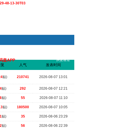
9-48-13-30T03
码皇APP
快捷通道
索
回复
人气
发表时间
.
（2026-07-10 20:23）
24
贴)
210741
2026-08-07 13:01
4
贴)
292
2026-08-07 12:21
6
贴)
55
2026-08-07 11:10
13
贴)
180500
2026-08-07 10:05
1
贴)
35
2026-08-06 23:29
2
贴)
56
2026-08-06 22:39