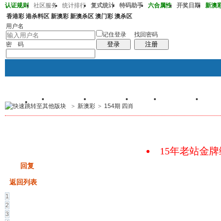
认证规则
社区服务
统计排行
复式统计
特码助手
六合属性
开奖日期
新澳彩2
香港彩
港杀料区
新澳彩
新澳杀区
澳门彩
澳杀区
澳彩218期37-32-33-15-22-43T41
用户名
记住登录
找回密码
登录
注册
密 码
首页
交易记录
我的帖子
群组
个人中心
手
>
新澳彩
>
154期 四肖
帖子
码皇总管
说：
2026年7月底即将 开启特邀高
15年老站金
发帖
回复
返回列表
1
2
3