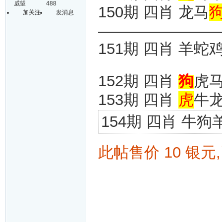
威望
488
150期 四肖 龙马
加关注
发消息
————————
151期 四肖 羊蛇鸡+1
152期 四肖
狗
虎马+
153期 四肖
虎
牛龙+
154期 四肖 牛狗羊+3
此帖售价 10 银元