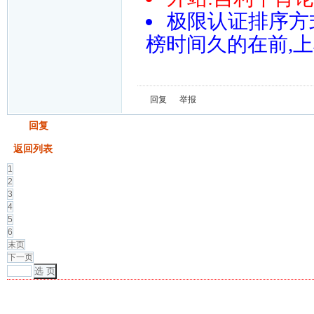
极限认证排序方
榜时间久的在前,
回复
举报
发帖
回复
返回列表
1
2
3
4
5
6
末页
下一页
选 页