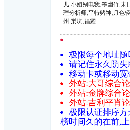
儿,小姐别电我,墨幽竹,末
理分析师,平特赌神,月色轻
州,梨坑,福耀
极限每个地址随
请记住永久防失联导
移动卡或移动宽带请尝
外站:大哥综合论坛htt
外站:金牌综合论坛htt
外站:吉利平肖论坛http:
极限认证排序方
榜时间久的在前,