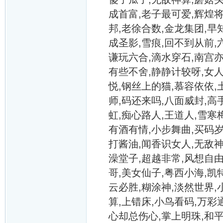
成首富,老子最可爱,辉煌将
邦,老徐合数,金龙集团,早
成圣影,雪痕,回不到从前,
谦玩六合,滴水穿石,南宫亦
有些不舍,静静计较呀,女人
悦,钢丝上的猫,慕容依依,
师,码还来吗,八面威封,高
虹,痴心路人,王道人,雪寒
有酒有情,小步舞曲,买码岁
打酱油,闻香识女人,无敌神
澡堂子,超越非常,风想自由
哥,美女仙子,粤西小海,凯
云必胜,糊涂神,淡然世界,
算,上错床,小鸟看码,万彩
心却总伤心,掌上明珠,和平