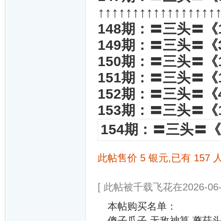
↑↑↑↑↑↑↑↑↑↑↑↑↑↑↑↑↑
148期：〓三头〓《
149期：〓三头〓《
150期：〓三头〓《
151期：〓三头〓《
152期：〓三头〓《
153期：〓三头〓《
154期：〓三头〓《
此帖售价 5 银元,已有 157 
[ 此帖被千载飞花在2026-06-
本帖购买名单：
傻子瓜子,无敌神算,蘑菇头