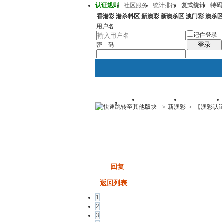
认证规则
社区服务
统计排行
复式统计
特码
香港彩
港杀料区
新澳彩
新澳杀区
澳门彩
澳杀
澳彩218期37-32-33-15-22-43T41
用户名
记住登录
登录
密 码
首页
交易记录
我的帖子
>
新澳彩
>
【澳彩认证
码皇总管
说：
发帖
回复
返回列表
1
2
3