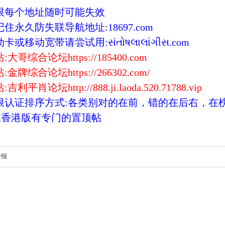
限每个地址随时可能失效
住永久防失联导航地址:18697.com
卡或移动宽带请尝试用:સંતોષલાલાંગીસ.com
:大哥综合论坛https://185400.com
:金牌综合论坛https://266302.com/
吉利平肖论坛http://888.ji.laoda.520.71788.vip
限认证排序方式:各类别对的在前，错的在后右，在
在香港版有专门的置顶帖
举报