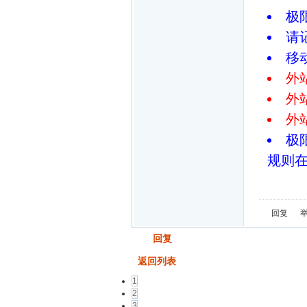
极
请记
移动
外站
外站
外站:
极
规则
回复
发帖
回复
返回列表
1
2
3