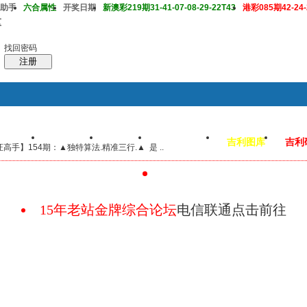
助手
六合属性
开奖日期
新澳彩219期31-41-07-08-29-22T43
港彩085期42-24-2
区
找回密码
注册
群组
个人中心
手机版
防跳转教程
吉利图库
吉利
高手】154期：▲独特算法.精准三行.▲ 是 ..
搜索
帖子
2026年7月底即将 开启特邀高手2肖中特大赛，重奖一万 ..
（2026-07-10
15年老站金牌综合论坛
电信联通点击前往