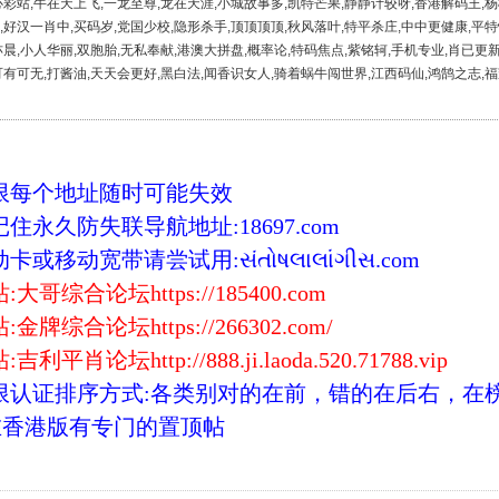
心彩站,牛在天上飞,一龙至尊,龙在天涯,小城故事多,凯特芒果,静静计较呀,香港解码王,杨
,好汉一肖中,买码岁,党国少校,隐形杀手,顶顶顶顶,秋风落叶,特平杀庄,中中更健康,平特
亦晨,小人华丽,双胞胎,无私奉献,港澳大拼盘,概率论,特码焦点,紫铭轲,手机专业,肖已更新
可有可无,打酱油,天天会更好,黑白法,闻香识女人,骑着蜗牛闯世界,江西码仙,鸿鹄之志,福
限每个地址随时可能失效
住永久防失联导航地址:18697.com
卡或移动宽带请尝试用:સંતોષલાલાંગીસ.com
:大哥综合论坛https://185400.com
:金牌综合论坛https://266302.com/
吉利平肖论坛http://888.ji.laoda.520.71788.vip
限认证排序方式:各类别对的在前，错的在后右，在
在香港版有专门的置顶帖