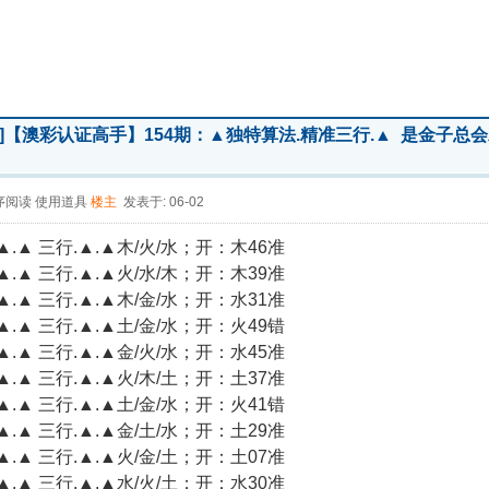
]
【澳彩认证高手】154期：▲独特算法.精准三行.▲ 是金子总
序阅读
使用道具
楼主
发表于: 06-02
.▲.▲ 三行.▲.▲木/火/水；开：木46准
.▲.▲ 三行.▲.▲火/水/木；开：木39准
.▲.▲ 三行.▲.▲木/金/水；开：水31准
.▲.▲ 三行.▲.▲土/金/水；开：火49错
.▲.▲ 三行.▲.▲金/火/水；开：水45准
.▲.▲ 三行.▲.▲火/木/土；开：土37准
.▲.▲ 三行.▲.▲土/金/水；开：火41错
.▲.▲ 三行.▲.▲金/土/水；开：土29准
.▲.▲ 三行.▲.▲火/金/土；开：土07准
.▲.▲ 三行.▲.▲水/火/土；开：水30准