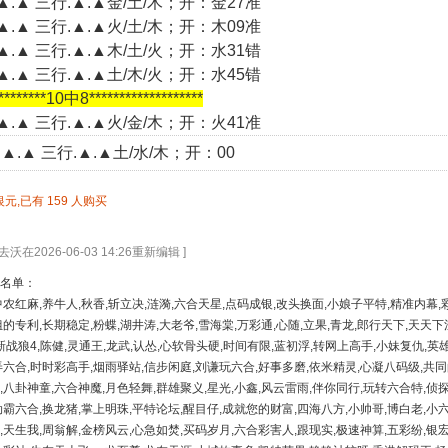
.▲.▲ 三行.▲.▲金/土/木；开：金27准
.▲.▲ 三行.▲.▲火/土/木；开：木09准
.▲.▲ 三行.▲.▲木/土/火；开：水31错
.▲.▲ 三行.▲.▲土/木/火；开：水45错
*********10中8*******************
.▲.▲ 三行.▲.▲火/金/木；开：火41准
.▲.▲ 三行.▲.▲土/水/木；开：00
银元,已有 159 人购买
沃在2026-06-03 14:26重新编辑 ]
名单：
中农红麻,养牛人,秋香,斩立决,涟漪,六合天星,点码成银,改头换面,小娘子平特,精准内幕,
姐的专利,长期稳定,粉蝶,湖井涛,大老爷,雪海棠,万彩通,心随,立果,青龙,郎行天下,天天
,新战狼4,陈健,灵通王,龙武,认怂,心软骨头硬,时间有限,蓝初浮,转网上高手,小妹复仇,英
弄六合,时时彩高手,烟雨驿站,信步闲庭,刘谦玩六合,好事多磨,依米精灵,心凝八码级,共同
,八卦神童,六合神魔,月色轻舞,群雄聚义,星光,小鑫,风云雷雨,伴你同行,玩转六合特,侦探
劲霸六合,换龙猪,掌上明珠,平特论坛,醒目仔,成就您的财富,四海八方,小帅哥,博白老,小六
,天生我,周翁解,金榜风云,心急如焚,买码岁月,六合彩害人,跟现实,极速神算,五彩纷,银