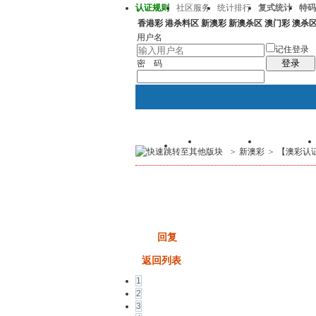
认证规则
社区服务
统计排行
复式统计
特码
香港彩
港杀料区
新澳彩
新澳杀区
澳门彩
澳杀
澳彩219期05-10-19-30-35-47T25
用户名
记住登录
登录
密 码
首页
交易记录
我的帖子
>
新澳彩
>
【澳彩认证
码皇总管
说：
发帖
回复
返回列表
1
2
3