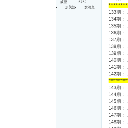
威望
6752
**********
加关注
发消息
133期：
134期：
135期：
136期：
137期：
138期：
139期：
140期：
141期：
142期：
**********
143期：
144期：
145期：
146期：
147期：
148期：