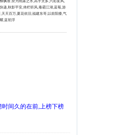
柳飘香,癸为雨露之水,高手太多,六彩柔风,
快递,秋影平安,倚栏听风,毒霸江湖,蓝莓,游
,天天百万,夏花依旧,福建东哥,以前阳痿,气
耀,蓝初浮
榜时间久的在前,上榜下榜