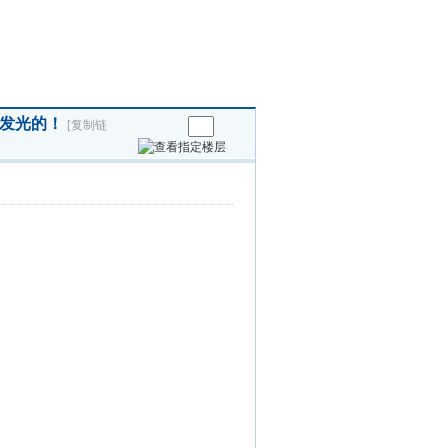
会发光的！
[复制链