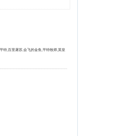
平特,百里屠苏,会飞的金鱼,平特牧师,英皇