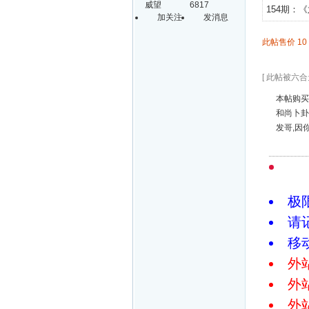
威望
6817
154期：
加关注
发消息
此帖售价 10
[ 此帖被六合天
本帖购买
和尚卜卦
发哥,因
极
请记
移动
外站
外站
外站: