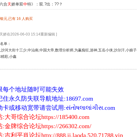
《六合
天
娇单双
中
特》：双.?出：??？
 银元,已有 16 人购买
娇在2026-06-03 15:14重新编辑 ]
名单：
,沙河大街十三少,中汕南,中国大帝,数理分析师,为赢痴狂,游神,五岳小侠,沙尔汗,小娘子
你精彩,小鑫
限每个地址随时可能失效
住永久防失联导航地址:18697.com
卡或移动宽带请尝试用:સંતોષલાલાંગીસ.com
:大哥综合论坛https://185400.com
:金牌综合论坛https://266302.com/
吉利平肖论坛http://888.ji.laoda.520.71788.vip