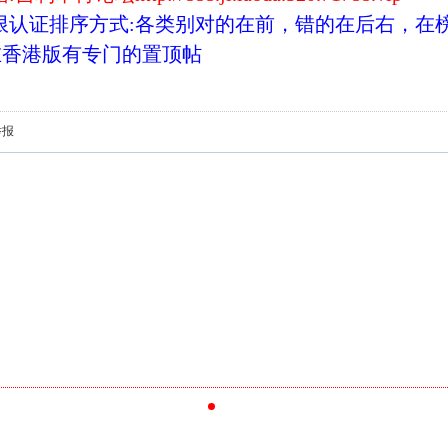
限认证排序方式:各类别对的在前，错的在后右，在
在香港版有专门的置顶帖
举报