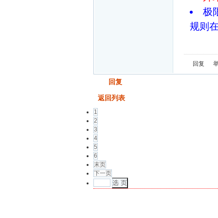
极
规则
回复
发帖
回复
返回列表
1
2
3
4
5
6
末页
下一页
选 页