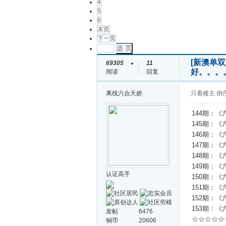
4
5
6
末页
下一页
选 页
[新澳单双
69305
11
好。。。
阅读
回复
离线
六合天娇
只看楼主
倒
144期：《
145期：《
146期：《
147期：《
148期：《
149期：《
认证高手
150期：《
151期：《
152期：《
153期：《
发帖
6476
☆☆☆☆☆
铜币
20606