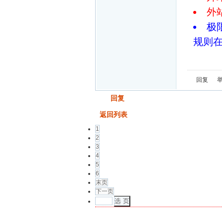
外站:
极
规则
回复
发帖
回复
返回列表
1
2
3
4
5
6
末页
下一页
选 页