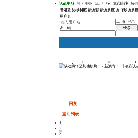
认证规则
社区服务
统计排行
复式统计
特码
香港彩
港杀料区
新澳彩
新澳杀区
澳门彩
澳杀
澳彩220期36-38-32-13-20-01T30
用户名
记住登录
登录
密 码
首页
交易记录
我的帖子
>
新澳彩
>
【澳彩认证
码皇总管
说：
发帖
回复
返回列表
1
2
3