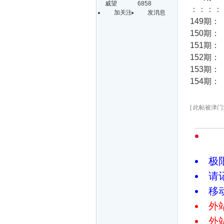
威望
6858
：：：：
加关注
发消息
149期
150期
151期
152期
153期
154期
[ 此帖被津门第
极
请记
移动
外站
外站