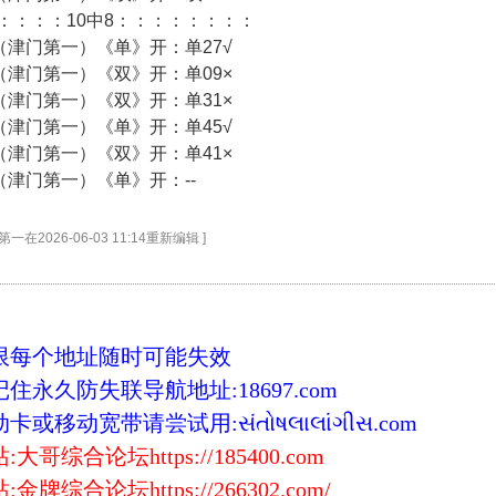
：：：：10中8：：：：：：：：
：（津门第一）《单》开：单27√
：（津门第一）《双》开：单09×
：（津门第一）《双》开：单31×
：（津门第一）《单》开：单45√
：（津门第一）《双》开：单41×
：（津门第一）《单》开：--
一在2026-06-03 11:14重新编辑 ]
限每个地址随时可能失效
住永久防失联导航地址:18697.com
卡或移动宽带请尝试用:સંતોષલાલાંગીસ.com
:大哥综合论坛https://185400.com
:金牌综合论坛https://266302.com/