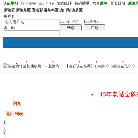
认证规则
社区服务
统计排行
复式统计
特码助手
六合属性
开奖日期
新澳彩2
新澳彩
新澳杀区
香港彩
港杀料区
澳门彩
澳杀区
澳彩220期36-38-32-13-20-01T30
用户名
记住登录
找回密码
登录
注册
密 码
首页
交易记录
我的帖子
群组
个人中心
手
>
新澳彩
>
【澳彩认证高手】154期:◇◇微笑在飞◇◇→55
帖子
码皇总管
说：
2026年7月底即将 开启特邀高
15年老站金
发帖
回复
返回列表
1
2
3