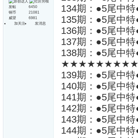
134期：●5尾中特
发帖
6450
铜币
21081
135期：●5尾中特
威望
6981
加关注
发消息
136期：●5尾中特
137期：●5尾中特
138期：●5尾中特
★★★★★★★★★★
139期：●5尾中特
140期：●5尾中特
141期：●5尾中特
142期：●5尾中特
143期：●5尾中特
144期：●5尾中特