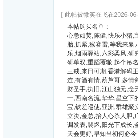
[ 此帖被微笑在飞在2026-06-
本帖购买名单：
心急如焚,陈健,快乐小猪,
胎,抓紧,猴赛雷,等我来赢
乐,烟雨驿站,六彩柔风,研
研单双,重蹈覆辙,起个吊名
三戒,来日可期,香港解码王
连,有酒有情,葫芦哥,多情
财圣手,执旧,江山独元,念
一,西南名流,华华,星空下
宝,钦差巡使,亚洲,群雄聚义
立决,金总,抬人心杀人胆,
调发表,裴煜,阳光下成长,
天会更好,早知当初何必今