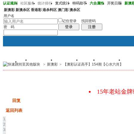
认证规则
社区服务
统计排行
复式统计
特码助手
六合属性
开奖日期
新澳彩2
新澳彩
新澳杀区
香港彩
港杀料区
澳门彩
澳杀区
澳彩220期36-38-32-13-20-01T30
用户名
记住登录
找回密码
登录
注册
密 码
首页
交易记录
我的帖子
群组
个人中心
手
>
新澳彩
>
【澳彩认证高手】154期【心水六肖】
帖子
码皇总管
说：
2026年7月底即将 开启特邀高
15年老站金
发帖
回复
返回列表
1
2
3