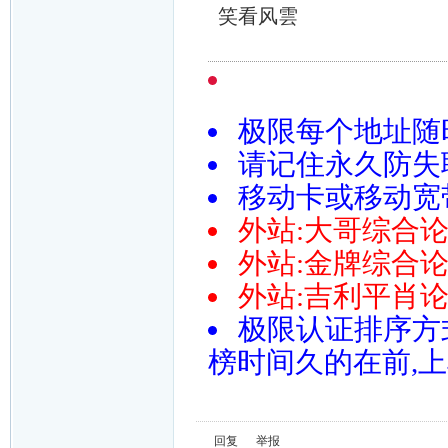
笑看风雲
极限每个地址随
请记住永久防失联导
移动卡或移动宽带请尝
外站:大哥综合论坛htt
外站:金牌综合论坛htt
外站:吉利平肖论坛http:
极限认证排序方
榜时间久的在前,
回复
举报