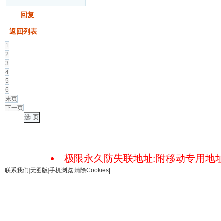
发帖
回复
返回列表
1
2
3
4
5
6
末页
下一页
选 页
极限永久防失联地址:附移动专用地址18
联系我们
|
无图版
|
手机浏览
|
清除Cookies
|