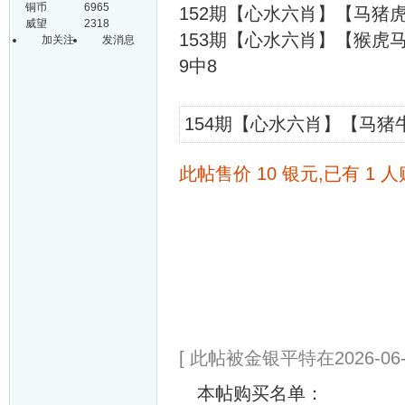
铜币
6965
152期【心水六肖】【马猪
威望
2318
153期【心水六肖】【猴虎
加关注
发消息
9中8
154期【心水六肖】【马猪
此帖售价 10 银元,已有 1 
[ 此帖被金银平特在2026-06-
本帖购买名单：