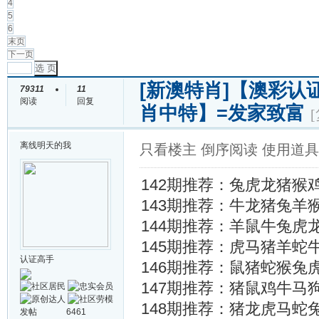
4
5
6
末页
下一页
选 页
[新澳特肖]
【澳彩认证
79311
11
阅读
回复
肖中特】=发家致富
离线
明天的我
只看楼主
倒序阅读
使用道具
142期推荐：兔虎龙猪猴
143期推荐：牛龙猪兔羊
144期推荐：羊鼠牛兔虎
145期推荐：虎马猪羊蛇
认证高手
146期推荐：鼠猪蛇猴兔
147期推荐：猪鼠鸡牛马
148期推荐：猪龙虎马蛇
发帖
6461