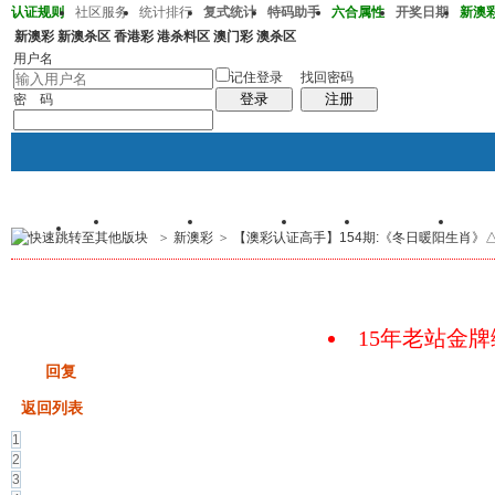
认证规则
社区服务
统计排行
复式统计
特码助手
六合属性
开奖日期
新澳彩2
新澳彩
新澳杀区
香港彩
港杀料区
澳门彩
澳杀区
澳彩220期36-38-32-13-20-01T30
用户名
记住登录
找回密码
登录
注册
密 码
首页
交易记录
我的帖子
群组
个人中心
手
>
新澳彩
>
【澳彩认证高手】154期:《冬日暖阳生肖》△连
帖子
码皇总管
说：
2026年7月底即将 开启特邀高
15年老站金
发帖
回复
返回列表
1
2
3