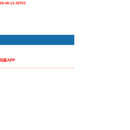
9-48-13-30T03
码皇APP
快捷通道
 20:23）