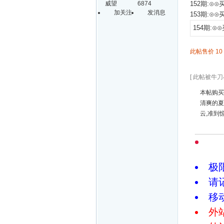
威望
6874
152期:⊙
加关注
发消息
153期:⊙
154期:⊙
此帖售价 10
[ 此帖被牛刀小
本帖购买
清爽的夏
云,准到
极
请记
移动
外站