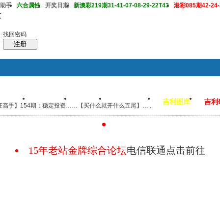
助手
六合属性
开奖日期
新澳彩219期31-41-07-08-29-22T43
港彩085期42-24-2
区
找回密码
注册
群组
个人中心
手机版
防跳转教程
吉利图库
吉利
高手】154期：稳定投资……【买什么就开什么五尾】… ..
搜索
帖子
2026年7月底即将 开启特邀高手2肖中特大赛，重奖一万 ..
（2026-07-10
15年老站金牌综合论坛
电信联通点击前往