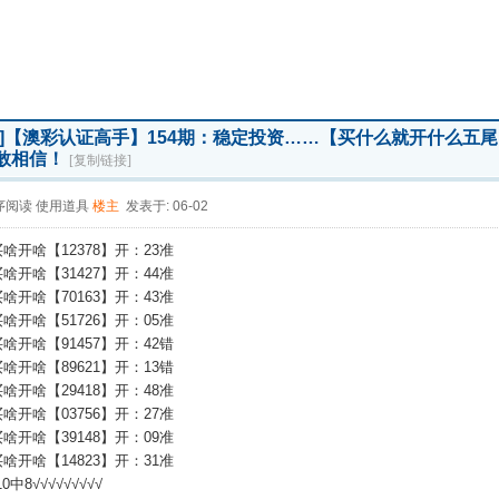
]
【澳彩认证高手】154期：稳定投资……【买什么就开什么五尾
敢相信！
[复制链接]
序阅读
使用道具
楼主
发表于: 06-02
⊙买啥开啥【12378】开：23准
⊙买啥开啥【31427】开：44准
⊙买啥开啥【70163】开：43准
⊙买啥开啥【51726】开：05准
⊙买啥开啥【91457】开：42错
⊙买啥开啥【89621】开：13错
⊙买啥开啥【29418】开：48准
⊙买啥开啥【03756】开：27准
⊙买啥开啥【39148】开：09准
⊙买啥开啥【14823】开：31准
10中8√√√√√√√√√