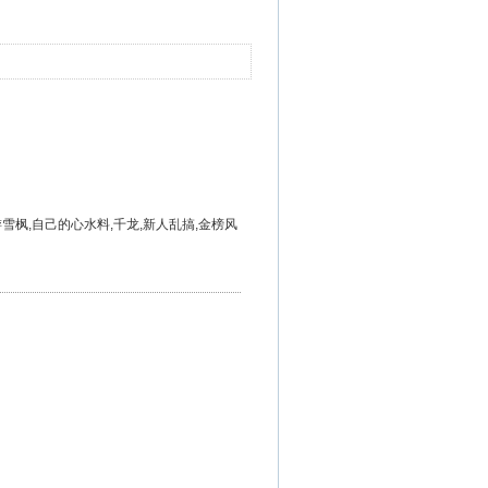
游雪枫,自己的心水料,千龙,新人乱搞,金榜风