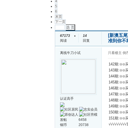
4
5
6
末页
下一页
选 页
[新澳五尾
67173
14
准到你不
阅读
回复
离线
牛刀小试
只看楼主
倒
142期:⊙
143期:⊙
144期:⊙
145期:⊙
146期:⊙
147期:⊙
认证高手
148期:⊙
149期:⊙
150期:⊙
151期:⊙
发帖
6458
√√√√√√√√√
铜币
20738