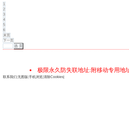
1
2
3
4
5
6
末页
下一页
选 页
极限永久防失联地址:附移动专用地址18
联系我们
|
无图版
|
手机浏览
|
清除Cookies
|