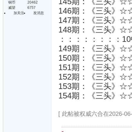
145期：《三头》☆
铜币
20462
威望
6757
146期：《三头》☆
加关注
发消息
147期：《三头》☆
148期：《三头》☆
：：：：：：：：1
149期：《三头》☆
150期：《三头》☆
151期：《三头》☆
152期：《三头》☆
153期：《三头》☆
154期：《三头》☆
[ 此帖被权威六合在2026-06-