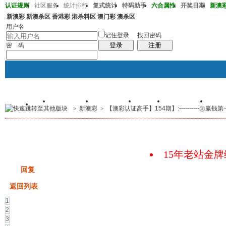
认证规则
社区服务
统计排行
复式统计
特码助手
六合属性
开奖日期
新澳彩2
新澳彩
新澳杀区
香港彩
港杀料区
澳门彩
澳杀区
澳彩219期05-10-19-30-35-47T25
用户名
记住登录
找回密码
登录
注册
密 码
首页
交易记录
我的帖子
群组
个人中心
手
>
新澳彩
>
【澳彩认证高手】154期】:----------㊣赢钱
帖子
码皇总管
说：
2026年7月底即将 开启特邀高
15年老站金
发帖
回复
返回列表
1
2
3