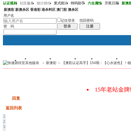
认证规则
社区服务
统计排行
复式统计
特码助手
六合属性
开奖日期
新澳彩2
新澳彩
新澳杀区
香港彩
港杀料区
澳门彩
澳杀区
澳彩221期44-20-28-15-18-05T30
用户名
记住登录
找回密码
登录
注册
密 码
首页
交易记录
我的帖子
群组
个人中心
手
>
新澳彩
>
【澳彩认证高手】154期：【心水波色】！稳定
帖子
码皇总管
说：
2026年7月底即将 开启特邀高
15年老站金
发帖
回复
返回列表
1
2
3