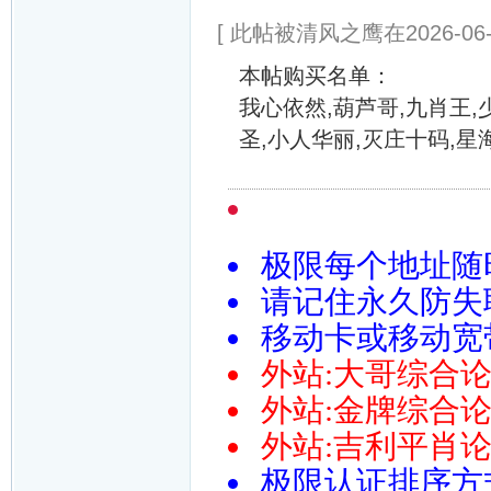
[ 此帖被清风之鹰在2026-06-
本帖购买名单：
我心依然,葫芦哥,九肖王,
圣,小人华丽,灭庄十码,星
极限每个地址随
请记住永久防失联导
移动卡或移动宽带请尝
外站:大哥综合论坛htt
外站:金牌综合论坛htt
外站:吉利平肖论坛http:
极限认证排序方